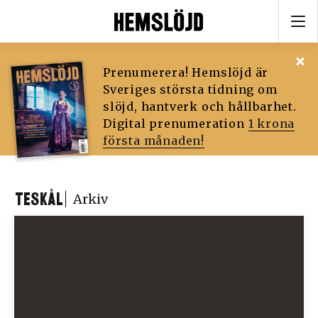
Prenumerera! Hemslöjd är
Sveriges största tidning om
slöjd, hantverk och hållbarhet.
Digital prenumeration
1 krona
första månaden!
TESKÅL
Arkiv