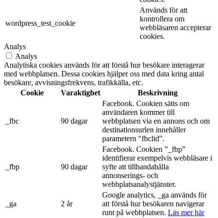
Används för att
kontrollera om
wordpress_test_cookie
webbläsaren accepterar
cookies.
Analys
Analys
Analytiska cookies används för att förstå hur besökare interagerar
med webbplatsen. Dessa cookies hjälper oss med data kring antal
besökare, avvisningsfrekvens, trafikkälla, etc.
Cookie
Varaktighet
Beskrivning
Facebook. Cookien sätts om
användaren kommer till
_fbc
90 dagar
webbplatsen via en annons och om
destinationsurlen innehåller
parametern "fbclid".
Facebook. Cookien ”_fbp”
identifierar exempelvis webbläsare i
_fbp
90 dagar
syfte att tillhandahålla
annonserings- och
webbplatsanalystjänster.
Google analytics, _ga används för
_ga
2 år
att förstå hur besökaren navigerar
runt på webbplatsen.
Läs mer här