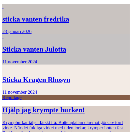
sticka vanten fredrika
23 januari 2026
Sticka vanten Julotta
11 november 2024
Sticka Kragen Rhosyn
11 november 2024
Reportage
Hjälp jag krympte burken!
Krympburkar täljs i färskt trä. Bottenplattan däremot görs av torrt
virke. När det fuktiga virket med tiden torkar, krymper botten fast.