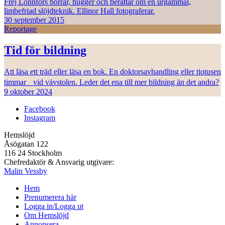
Frej Lonnfors borrar, hugger och berättar om en urgammal,
limbefriad slöjdteknik. Ellinor Hall fotograferar.
30 september 2015
Reportage
Tid för bildning
Att läsa ett träd eller läsa en bok. En doktorsavhandling eller tiotusen
timmar vid vävstolen. Leder det ena till mer bildning än det andra?
9 oktober 2024
Facebook
Instagram
Hemslöjd
Åsögatan 122
116 24 Stockholm
Chefredaktör & Ansvarig utgivare:
Malin Vessby
Hem
Prenumerera här
Logga in/Logga ut
Om Hemslöjd
Annonsera