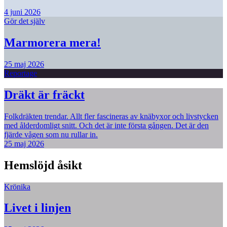
4 juni 2026
Gör det själv
Marmorera mera!
25 maj 2026
Reportage
Dräkt är fräckt
Folkdräkten trendar. Allt fler fascineras av knäbyxor och livstycken
med ålderdomligt snitt. Och det är inte första gången. Det är den
fjärde vågen som nu rullar in.
25 maj 2026
Hemslöjd åsikt
Krönika
Livet i linjen