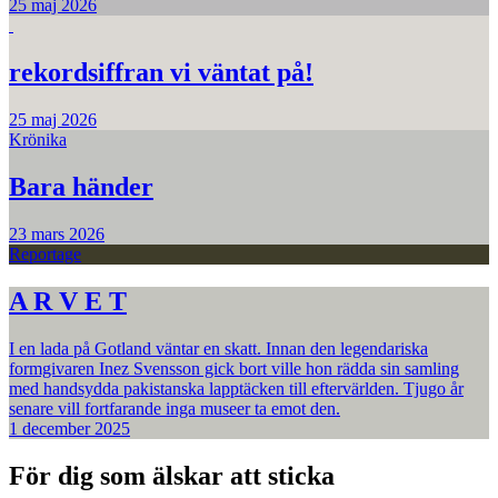
25 maj 2026
rekordsiffran vi väntat på!
25 maj 2026
Krönika
Bara händer
23 mars 2026
Reportage
A R V E T
I en lada på Gotland väntar en skatt. Innan den legendariska
formgivaren Inez Svensson gick bort ville hon rädda sin samling
med handsydda pakistanska lapptäcken till eftervärlden. Tjugo år
senare vill fortfarande inga museer ta emot den.
1 december 2025
För dig som älskar att sticka