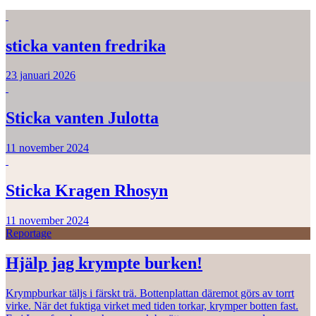
sticka vanten fredrika
23 januari 2026
Sticka vanten Julotta
11 november 2024
Sticka Kragen Rhosyn
11 november 2024
Reportage
Hjälp jag krympte burken!
Krympburkar täljs i färskt trä. Bottenplattan däremot görs av torrt
virke. När det fuktiga virket med tiden torkar, krymper botten fast.