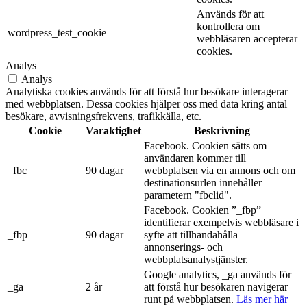
Används för att
kontrollera om
wordpress_test_cookie
webbläsaren accepterar
cookies.
Analys
Analys
Analytiska cookies används för att förstå hur besökare interagerar
med webbplatsen. Dessa cookies hjälper oss med data kring antal
besökare, avvisningsfrekvens, trafikkälla, etc.
Cookie
Varaktighet
Beskrivning
Facebook. Cookien sätts om
användaren kommer till
_fbc
90 dagar
webbplatsen via en annons och om
destinationsurlen innehåller
parametern "fbclid".
Facebook. Cookien ”_fbp”
identifierar exempelvis webbläsare i
_fbp
90 dagar
syfte att tillhandahålla
annonserings- och
webbplatsanalystjänster.
Google analytics, _ga används för
_ga
2 år
att förstå hur besökaren navigerar
runt på webbplatsen.
Läs mer här