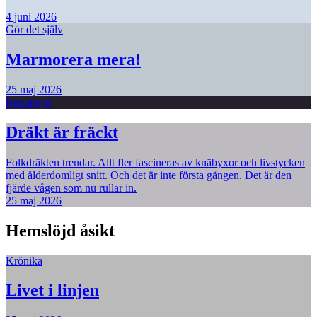
4 juni 2026
Gör det själv
Marmorera mera!
25 maj 2026
Reportage
Dräkt är fräckt
Folkdräkten trendar. Allt fler fascineras av knäbyxor och livstycken
med ålderdomligt snitt. Och det är inte första gången. Det är den
fjärde vågen som nu rullar in.
25 maj 2026
Hemslöjd åsikt
Krönika
Livet i linjen