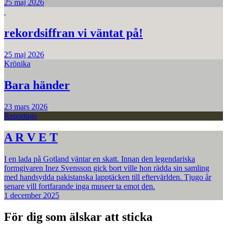
25 maj 2026
rekordsiffran vi väntat på!
25 maj 2026
Krönika
Bara händer
23 mars 2026
Reportage
A R V E T
I en lada på Gotland väntar en skatt. Innan den legendariska
formgivaren Inez Svensson gick bort ville hon rädda sin samling
med handsydda pakistanska lapptäcken till eftervärlden. Tjugo år
senare vill fortfarande inga museer ta emot den.
1 december 2025
För dig som älskar att sticka