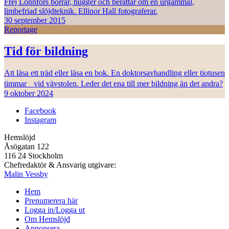
Frej Lonnfors borrar, hugger och berättar om en urgammal,
limbefriad slöjdteknik. Ellinor Hall fotograferar.
30 september 2015
Reportage
Tid för bildning
Att läsa ett träd eller läsa en bok. En doktorsavhandling eller tiotusen
timmar vid vävstolen. Leder det ena till mer bildning än det andra?
9 oktober 2024
Facebook
Instagram
Hemslöjd
Åsögatan 122
116 24 Stockholm
Chefredaktör & Ansvarig utgivare:
Malin Vessby
Hem
Prenumerera här
Logga in/Logga ut
Om Hemslöjd
Annonsera