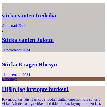
sticka vanten fredrika
23 januari 2026
Sticka vanten Julotta
11 november 2024
Sticka Kragen Rhosyn
11 november 2024
Reportage
Hjälp jag krympte burken!
Krympburkar täljs i färskt trä. Bottenplattan däremot görs av torrt
virke. När det fuktiga virket med tiden torkar, krymper botten fast.