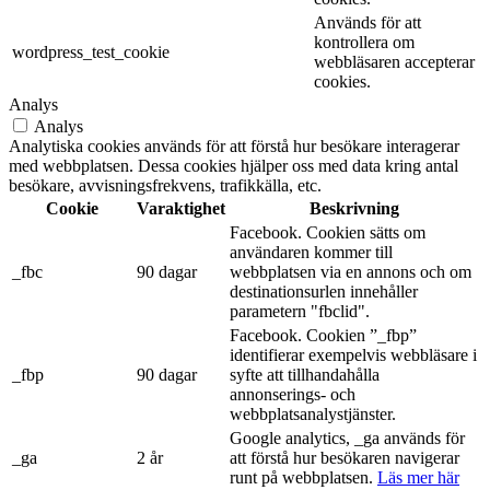
Används för att
kontrollera om
wordpress_test_cookie
webbläsaren accepterar
cookies.
Analys
Analys
Analytiska cookies används för att förstå hur besökare interagerar
med webbplatsen. Dessa cookies hjälper oss med data kring antal
besökare, avvisningsfrekvens, trafikkälla, etc.
Cookie
Varaktighet
Beskrivning
Facebook. Cookien sätts om
användaren kommer till
_fbc
90 dagar
webbplatsen via en annons och om
destinationsurlen innehåller
parametern "fbclid".
Facebook. Cookien ”_fbp”
identifierar exempelvis webbläsare i
_fbp
90 dagar
syfte att tillhandahålla
annonserings- och
webbplatsanalystjänster.
Google analytics, _ga används för
_ga
2 år
att förstå hur besökaren navigerar
runt på webbplatsen.
Läs mer här