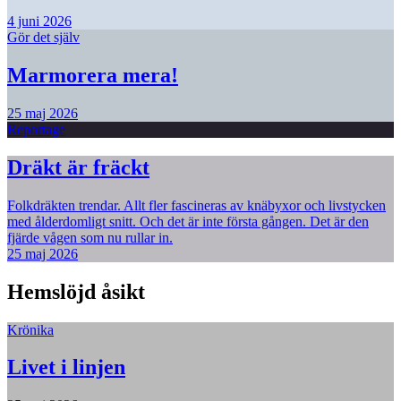
4 juni 2026
Gör det själv
Marmorera mera!
25 maj 2026
Reportage
Dräkt är fräckt
Folkdräkten trendar. Allt fler fascineras av knäbyxor och livstycken
med ålderdomligt snitt. Och det är inte första gången. Det är den
fjärde vågen som nu rullar in.
25 maj 2026
Hemslöjd åsikt
Krönika
Livet i linjen