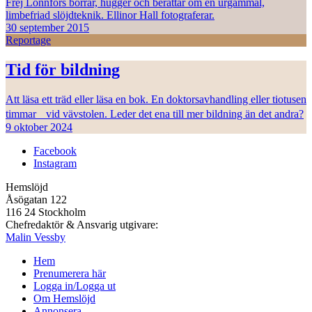
Frej Lonnfors borrar, hugger och berättar om en urgammal,
limbefriad slöjdteknik. Ellinor Hall fotograferar.
30 september 2015
Reportage
Tid för bildning
Att läsa ett träd eller läsa en bok. En doktorsavhandling eller tiotusen
timmar vid vävstolen. Leder det ena till mer bildning än det andra?
9 oktober 2024
Facebook
Instagram
Hemslöjd
Åsögatan 122
116 24 Stockholm
Chefredaktör & Ansvarig utgivare:
Malin Vessby
Hem
Prenumerera här
Logga in/Logga ut
Om Hemslöjd
Annonsera