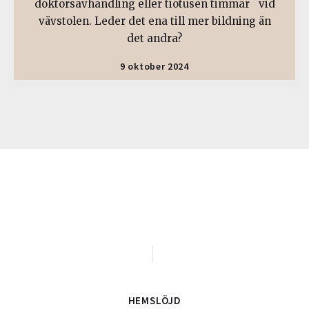
doktorsavhandling eller tiotusen timmar vid
vävstolen. Leder det ena till mer bildning än
det andra?
9 oktober 2024
HEMSLÖJD