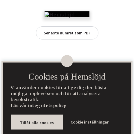
Senaste numret som PDF
Cookies på Hemslöjd
Hemslöjd är Sveriges största tidning för slöjd, folkkonst och
hantverk. Den ges ut av Hemslöjd Media AB som ägs av Svenska
Vi använder cookies för att ge dig den bästa
Hemslöjdsföreningarnas Riksförbund.
möjliga upplevelsen och för att analysera
besökstrafik.
Hemslöjden
Sätergläntan
Läs vår integritetspolicy
Byggd med
♥
av
WonderFour
Cookie inställningar
Tillåt alla cookies