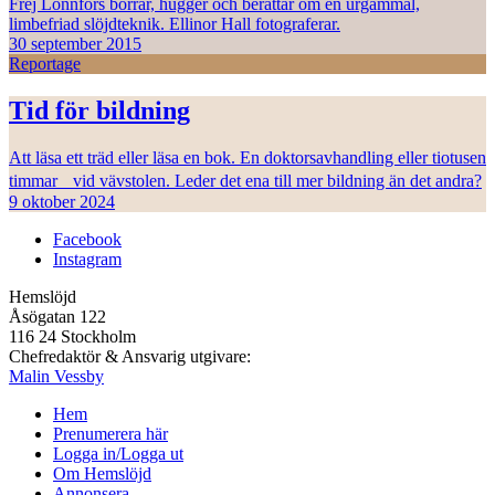
Frej Lonnfors borrar, hugger och berättar om en urgammal,
limbefriad slöjdteknik. Ellinor Hall fotograferar.
30 september 2015
Reportage
Tid för bildning
Att läsa ett träd eller läsa en bok. En doktorsavhandling eller tiotusen
timmar vid vävstolen. Leder det ena till mer bildning än det andra?
9 oktober 2024
Facebook
Instagram
Hemslöjd
Åsögatan 122
116 24 Stockholm
Chefredaktör & Ansvarig utgivare:
Malin Vessby
Hem
Prenumerera här
Logga in/Logga ut
Om Hemslöjd
Annonsera