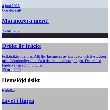
4 juni 2026
Gör det själv
Marmorera mera!
25 maj 2026
Reportage
Dräkt är fräckt
Folkdräkten trendar. Allt fler fascineras av knäbyxor och livstycken
med ålderdomligt snitt. Och det är inte första gången. Det är den
fjärde vågen som nu rullar in.
25 maj 2026
Hemslöjd åsikt
Krönika
Livet i linjen