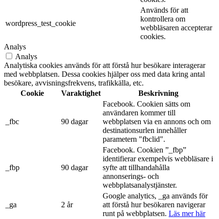
Används för att
kontrollera om
wordpress_test_cookie
webbläsaren accepterar
cookies.
Analys
Analys
Analytiska cookies används för att förstå hur besökare interagerar
med webbplatsen. Dessa cookies hjälper oss med data kring antal
besökare, avvisningsfrekvens, trafikkälla, etc.
Cookie
Varaktighet
Beskrivning
Facebook. Cookien sätts om
användaren kommer till
_fbc
90 dagar
webbplatsen via en annons och om
destinationsurlen innehåller
parametern "fbclid".
Facebook. Cookien ”_fbp”
identifierar exempelvis webbläsare i
_fbp
90 dagar
syfte att tillhandahålla
annonserings- och
webbplatsanalystjänster.
Google analytics, _ga används för
_ga
2 år
att förstå hur besökaren navigerar
runt på webbplatsen.
Läs mer här