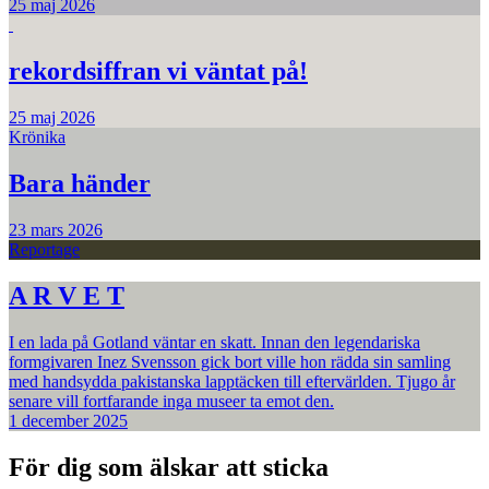
25 maj 2026
rekordsiffran vi väntat på!
25 maj 2026
Krönika
Bara händer
23 mars 2026
Reportage
A R V E T
I en lada på Gotland väntar en skatt. Innan den legendariska
formgivaren Inez Svensson gick bort ville hon rädda sin samling
med handsydda pakistanska lapptäcken till eftervärlden. Tjugo år
senare vill fortfarande inga museer ta emot den.
1 december 2025
För dig som älskar att sticka