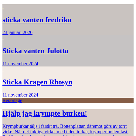
sticka vanten fredrika
23 januari 2026
Sticka vanten Julotta
11 november 2024
Sticka Kragen Rhosyn
11 november 2024
Reportage
Hjälp jag krympte burken!
Krympburkar täljs i färskt trä. Bottenplattan däremot görs av torrt
virke. När det fuktiga virket med tiden torkar, krymper botten fast.