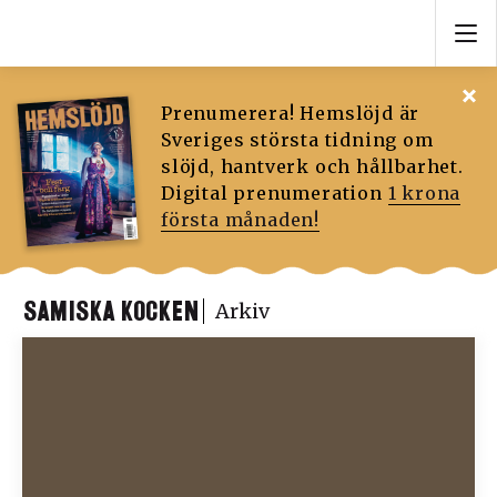
Prenumerera! Hemslöjd är
Sveriges största tidning om
slöjd, hantverk och hållbarhet.
Digital prenumeration
1 krona
första månaden!
SAMISKA KOCKEN
Arkiv