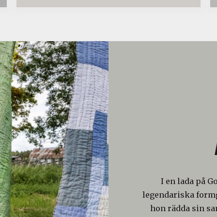
I en lada på G
legendariska formg
hon rädda sin s