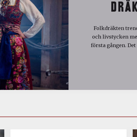
DRÄK
Folkdräkten trend
och livstycken med
första gången. Det 