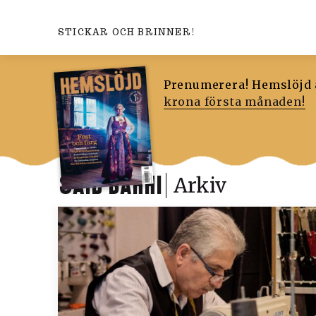
STICKAR OCH BRINNER!
Prenumerera! Hemslöjd ä
krona första månaden!
SAID BAHHI
Arkiv