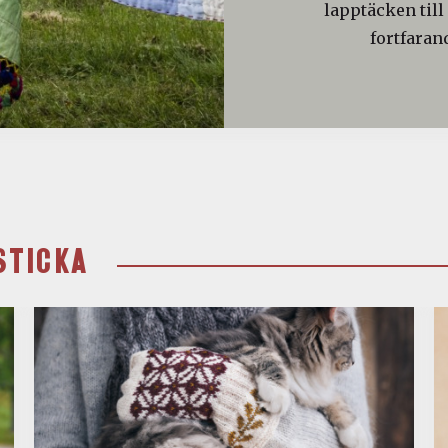
lapptäcken till
fortfaran
STICKA