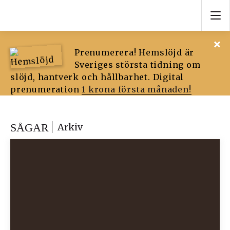
Prenumerera! Hemslöjd är
Sveriges största tidning om
slöjd, hantverk och hållbarhet. Digital
prenumeration
1 krona första månaden!
SÅGAR
Arkiv