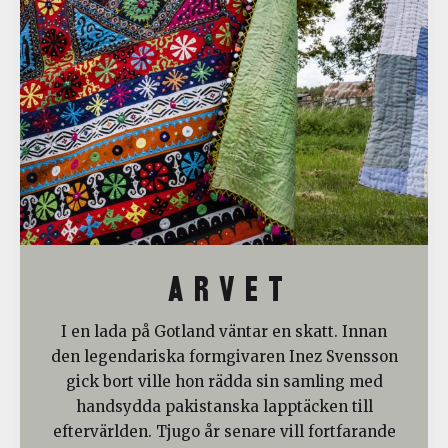
A R V E T
I en lada på Gotland väntar en skatt. Innan
den legendariska formgivaren Inez Svensson
gick bort ville hon rädda sin samling med
handsydda pakistanska lapptäcken till
eftervärlden. Tjugo år senare vill fortfarande