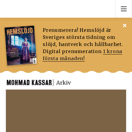
Prenumerera! Hemslöjd är
Sveriges största tidning om
slöjd, hantverk och hållbarhet.
Digital prenumeration
1 krona
första månaden!
MOHMAD KASSAR
Arkiv