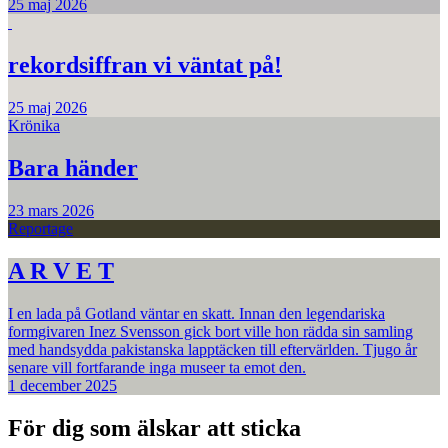
25 maj 2026
rekordsiffran vi väntat på!
25 maj 2026
Krönika
Bara händer
23 mars 2026
Reportage
A R V E T
I en lada på Gotland väntar en skatt. Innan den legendariska
formgivaren Inez Svensson gick bort ville hon rädda sin samling
med handsydda pakistanska lapptäcken till eftervärlden. Tjugo år
senare vill fortfarande inga museer ta emot den.
1 december 2025
För dig som älskar att sticka