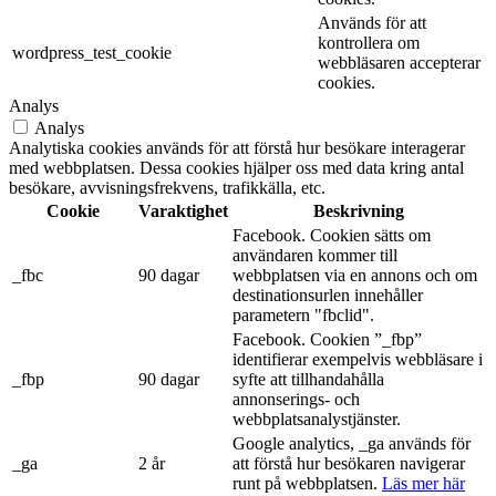
Används för att
kontrollera om
wordpress_test_cookie
webbläsaren accepterar
cookies.
Analys
Analys
Analytiska cookies används för att förstå hur besökare interagerar
med webbplatsen. Dessa cookies hjälper oss med data kring antal
besökare, avvisningsfrekvens, trafikkälla, etc.
Cookie
Varaktighet
Beskrivning
Facebook. Cookien sätts om
användaren kommer till
_fbc
90 dagar
webbplatsen via en annons och om
destinationsurlen innehåller
parametern "fbclid".
Facebook. Cookien ”_fbp”
identifierar exempelvis webbläsare i
_fbp
90 dagar
syfte att tillhandahålla
annonserings- och
webbplatsanalystjänster.
Google analytics, _ga används för
_ga
2 år
att förstå hur besökaren navigerar
runt på webbplatsen.
Läs mer här