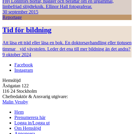
Frej Lonnfors borrar, hugger och berättar om en urgammal,
limbefriad slöjdteknik. Ellinor Hall fotograferar.
30 september 2015
Reportage
Tid för bildning
Att läsa ett träd eller läsa en bok. En doktorsavhandling eller tiotusen
timmar vid vävstolen. Leder det ena till mer bildning än det andra?
9 oktober 2024
Facebook
Instagram
Hemslöjd
Åsögatan 122
116 24 Stockholm
Chefredaktör & Ansvarig utgivare:
Malin Vessby
Hem
Prenumerera här
Logga in/Logga ut
Om Hemslöjd
Annonsera