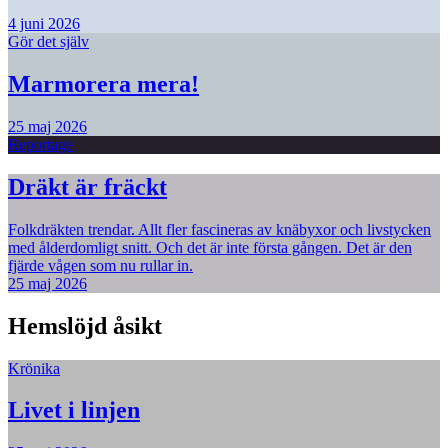
4 juni 2026
Gör det själv
Marmorera mera!
25 maj 2026
Reportage
Dräkt är fräckt
Folkdräkten trendar. Allt fler fascineras av knäbyxor och livstycken
med ålderdomligt snitt. Och det är inte första gången. Det är den
fjärde vågen som nu rullar in.
25 maj 2026
Hemslöjd åsikt
Krönika
Livet i linjen