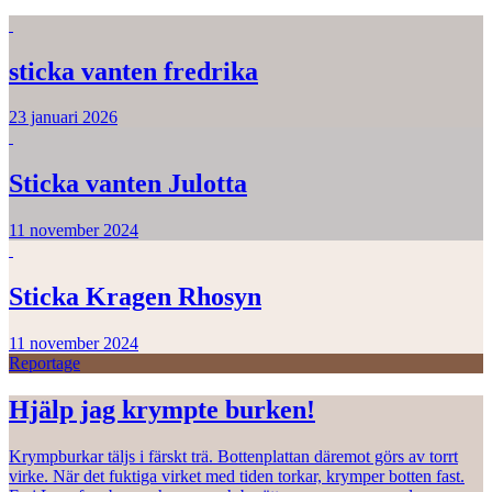
sticka vanten fredrika
23 januari 2026
Sticka vanten Julotta
11 november 2024
Sticka Kragen Rhosyn
11 november 2024
Reportage
Hjälp jag krympte burken!
Krympburkar täljs i färskt trä. Bottenplattan däremot görs av torrt
virke. När det fuktiga virket med tiden torkar, krymper botten fast.