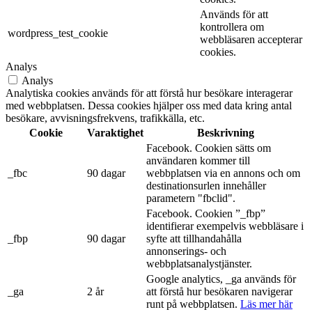
Används för att
kontrollera om
wordpress_test_cookie
webbläsaren accepterar
cookies.
Analys
Analys
Analytiska cookies används för att förstå hur besökare interagerar
med webbplatsen. Dessa cookies hjälper oss med data kring antal
besökare, avvisningsfrekvens, trafikkälla, etc.
Cookie
Varaktighet
Beskrivning
Facebook. Cookien sätts om
användaren kommer till
_fbc
90 dagar
webbplatsen via en annons och om
destinationsurlen innehåller
parametern "fbclid".
Facebook. Cookien ”_fbp”
identifierar exempelvis webbläsare i
_fbp
90 dagar
syfte att tillhandahålla
annonserings- och
webbplatsanalystjänster.
Google analytics, _ga används för
_ga
2 år
att förstå hur besökaren navigerar
runt på webbplatsen.
Läs mer här