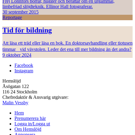
Frej Lonnfors borrar, hugger och berättar om en urgammal,
limbefriad slöjdteknik. Ellinor Hall fotograferar.
30 september 2015
Reportage
Tid för bildning
Att läsa ett träd eller läsa en bok. En doktorsavhandling eller tiotusen
timmar vid vävstolen. Leder det ena till mer bildning än det andra?
9 oktober 2024
Facebook
Instagram
Hemslöjd
Åsögatan 122
116 24 Stockholm
Chefredaktör & Ansvarig utgivare:
Malin Vessby
Hem
Prenumerera här
Logga in/Logga ut
Om Hemslöjd
Annonsera