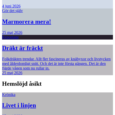
4 juni 2026
Gör det själv
Marmorera mera!
25 maj 2026
Reportage
Dräkt är fräckt
Folkdräkten trendar. Allt fler fascineras av knäbyxor och livstycken
med ålderdomligt snitt. Och det är inte första gången. Det är den
fjärde vågen som nu rullar in.
25 maj 2026
Hemslöjd åsikt
Krönika
Livet i linjen