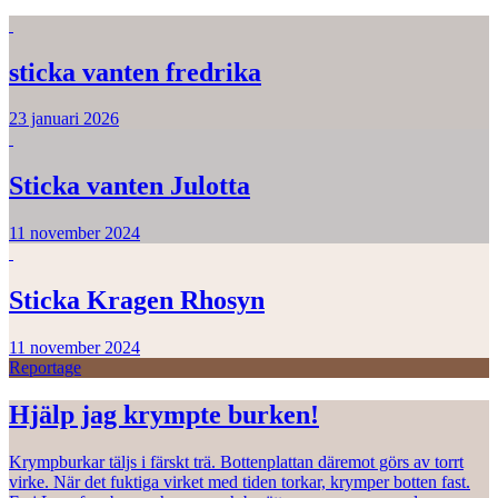
sticka vanten fredrika
23 januari 2026
Sticka vanten Julotta
11 november 2024
Sticka Kragen Rhosyn
11 november 2024
Reportage
Hjälp jag krympte burken!
Krympburkar täljs i färskt trä. Bottenplattan däremot görs av torrt
virke. När det fuktiga virket med tiden torkar, krymper botten fast.