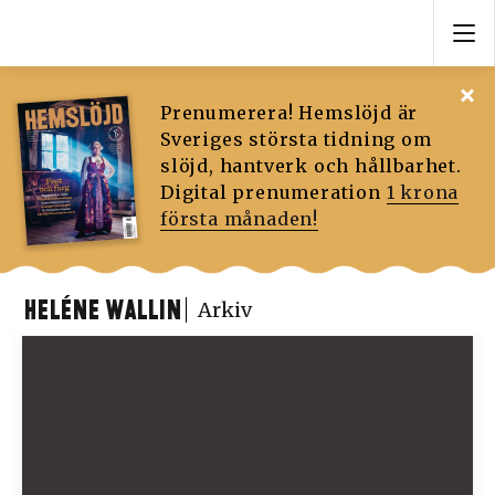
Prenumerera! Hemslöjd är
Sveriges största tidning om
slöjd, hantverk och hållbarhet.
Digital prenumeration
1 krona
första månaden!
HELÉNE WALLIN
Arkiv