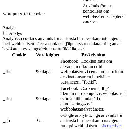
Används för att
kontrollera om
wordpress_test_cookie
webbläsaren accepterar
cookies.
Analys
Analys
Analytiska cookies används för att förstå hur besökare interagerar
med webbplatsen. Dessa cookies hjälper oss med data kring antal
besökare, avvisningsfrekvens, trafikkälla, etc.
Cookie
Varaktighet
Beskrivning
Facebook. Cookien sätts om
användaren kommer till
_fbc
90 dagar
webbplatsen via en annons och om
destinationsurlen innehåller
parametern "fbclid".
Facebook. Cookien ”_fbp”
identifierar exempelvis webbläsare i
_fbp
90 dagar
syfte att tillhandahålla
annonserings- och
webbplatsanalystjänster.
Google analytics, _ga används för
_ga
2 år
att förstå hur besökaren navigerar
runt på webbplatsen.
Läs mer här