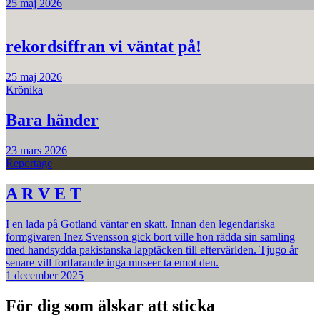
25 maj 2026
rekordsiffran vi väntat på!
25 maj 2026
Krönika
Bara händer
23 mars 2026
Reportage
A R V E T
I en lada på Gotland väntar en skatt. Innan den legendariska
formgivaren Inez Svensson gick bort ville hon rädda sin samling
med handsydda pakistanska lapptäcken till eftervärlden. Tjugo år
senare vill fortfarande inga museer ta emot den.
1 december 2025
För dig som älskar att sticka