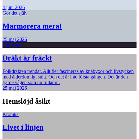
4 juni 2026
Gör det själv
Marmorera mera!
25 maj 2026
Reportage
Dräkt är fräckt
Folkdräkten trendar. Allt fler fascineras av knäbyxor och livstycken
med ålderdomligt snitt. Och det är inte första gången. Det är den
fjärde vågen som nu rullar in.
25 maj 2026
Hemslöjd åsikt
Krönika
Livet i linjen