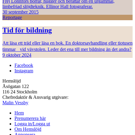
Frej Lonnfors borrar, hugger och berättar om en urgammal,
limbefriad slöjdteknik. Ellinor Hall fotograferar.
30 september 2015
Reportage
Tid för bildning
Att läsa ett träd eller läsa en bok. En doktorsavhandling eller tiotusen
timmar vid vävstolen. Leder det ena till mer bildning än det andra?
9 oktober 2024
Facebook
Instagram
Hemslöjd
Åsögatan 122
116 24 Stockholm
Chefredaktör & Ansvarig utgivare:
Malin Vessby
Hem
Prenumerera här
Logga in/Logga ut
Om Hemslöjd
Annonsera