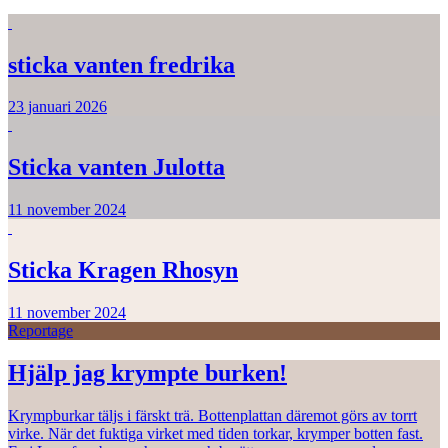
sticka vanten fredrika
23 januari 2026
Sticka vanten Julotta
11 november 2024
Sticka Kragen Rhosyn
11 november 2024
Reportage
Hjälp jag krympte burken!
Krympburkar täljs i färskt trä. Bottenplattan däremot görs av torrt
virke. När det fuktiga virket med tiden torkar, krymper botten fast.