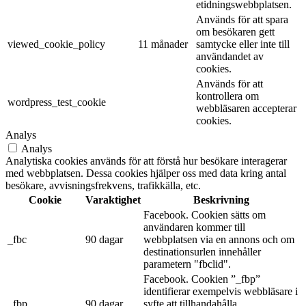
etidningswebbplatsen.
Används för att spara
om besökaren gett
viewed_cookie_policy
11 månader
samtycke eller inte till
användandet av
cookies.
Används för att
kontrollera om
wordpress_test_cookie
webbläsaren accepterar
cookies.
Analys
Analys
Analytiska cookies används för att förstå hur besökare interagerar
med webbplatsen. Dessa cookies hjälper oss med data kring antal
besökare, avvisningsfrekvens, trafikkälla, etc.
Cookie
Varaktighet
Beskrivning
Facebook. Cookien sätts om
användaren kommer till
_fbc
90 dagar
webbplatsen via en annons och om
destinationsurlen innehåller
parametern "fbclid".
Facebook. Cookien ”_fbp”
identifierar exempelvis webbläsare i
_fbp
90 dagar
syfte att tillhandahålla