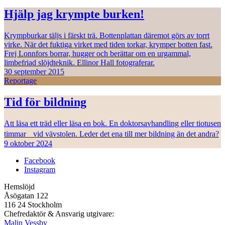
Hjälp jag krympte burken!
Krympburkar täljs i färskt trä. Bottenplattan däremot görs av torrt
virke. När det fuktiga virket med tiden torkar, krymper botten fast.
Frej Lonnfors borrar, hugger och berättar om en urgammal,
limbefriad slöjdteknik. Ellinor Hall fotograferar.
30 september 2015
Reportage
Tid för bildning
Att läsa ett träd eller läsa en bok. En doktorsavhandling eller tiotusen
timmar vid vävstolen. Leder det ena till mer bildning än det andra?
9 oktober 2024
Facebook
Instagram
Hemslöjd
Åsögatan 122
116 24 Stockholm
Chefredaktör & Ansvarig utgivare:
Malin Vessby