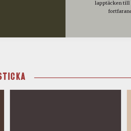
lapptäcken till
fortfaran
STICKA