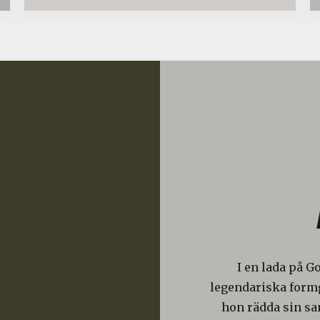
I en lada på G
legendariska formg
hon rädda sin s