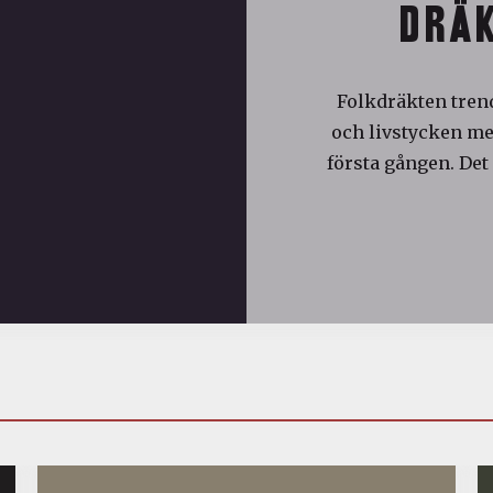
DRÄK
Folkdräkten trend
och livstycken med
första gången. Det 