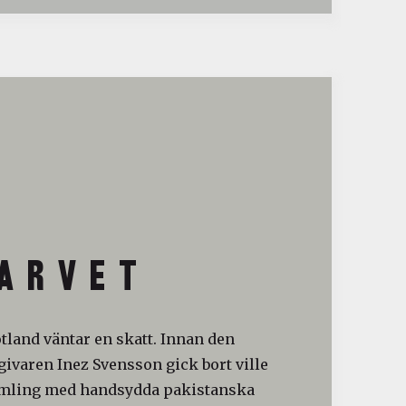
A R V E T
otland väntar en skatt. Innan den
ivaren Inez Svensson gick bort ville
amling med handsydda pakistanska