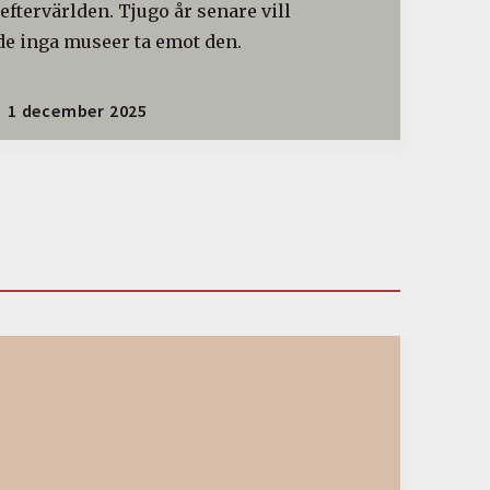
 eftervärlden. Tjugo år senare vill
de inga museer ta emot den.
1 december 2025