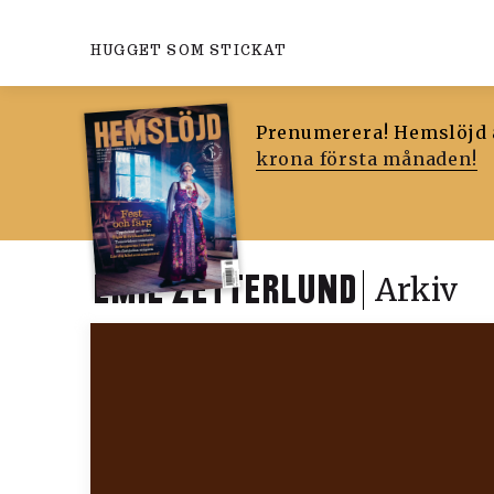
HUGGET SOM STICKAT
Prenumerera! Hemslöjd ä
krona första månaden!
EMIL ZETTERLUND
Arkiv