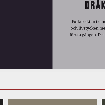
DRÄK
Folkdräkten trend
och livstycken med
första gången. Det 