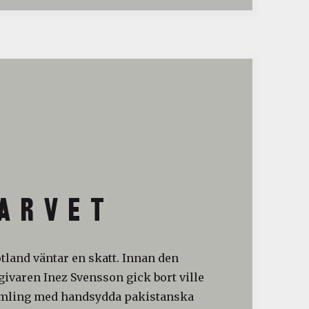
A R V E T
otland väntar en skatt. Innan den
ivaren Inez Svensson gick bort ville
amling med handsydda pakistanska