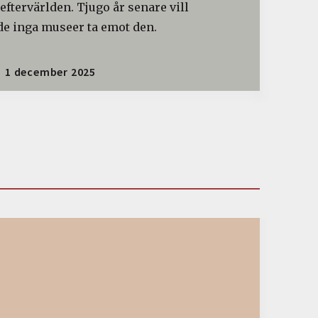
 eftervärlden. Tjugo år senare vill
de inga museer ta emot den.
1 december 2025