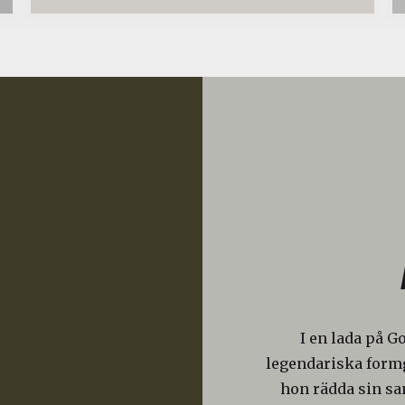
I en lada på G
legendariska formg
hon rädda sin s