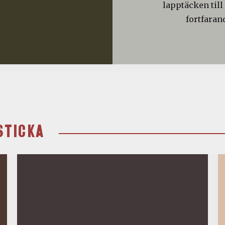
lapptäcken till
fortfaran
STICKA