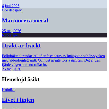
4 juni 2026
Gör det själv
Marmorera mera!
25 maj 2026
Reportage
Dräkt är fräckt
Folkdräkten trendar. Allt fler fascineras av knäbyxor och livstycken
med ålderdomligt snitt. Och det är inte första gången. Det är den
fjärde vågen som nu rullar in.
25 maj 2026
Hemslöjd åsikt
Krönika
Livet i linjen