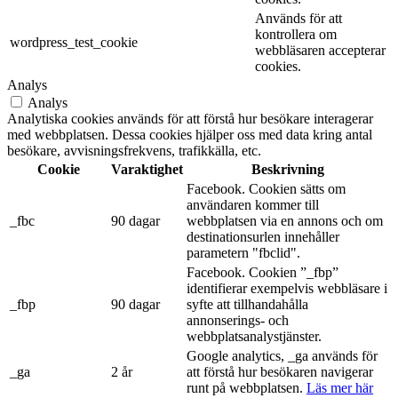
Används för att
kontrollera om
wordpress_test_cookie
webbläsaren accepterar
cookies.
Analys
Analys
Analytiska cookies används för att förstå hur besökare interagerar
med webbplatsen. Dessa cookies hjälper oss med data kring antal
besökare, avvisningsfrekvens, trafikkälla, etc.
Cookie
Varaktighet
Beskrivning
Facebook. Cookien sätts om
användaren kommer till
_fbc
90 dagar
webbplatsen via en annons och om
destinationsurlen innehåller
parametern "fbclid".
Facebook. Cookien ”_fbp”
identifierar exempelvis webbläsare i
_fbp
90 dagar
syfte att tillhandahålla
annonserings- och
webbplatsanalystjänster.
Google analytics, _ga används för
_ga
2 år
att förstå hur besökaren navigerar
runt på webbplatsen.
Läs mer här