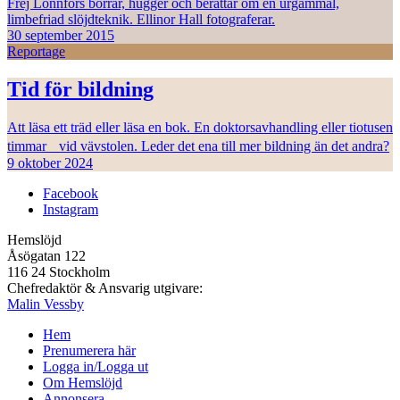
Frej Lonnfors borrar, hugger och berättar om en urgammal,
limbefriad slöjdteknik. Ellinor Hall fotograferar.
30 september 2015
Reportage
Tid för bildning
Att läsa ett träd eller läsa en bok. En doktorsavhandling eller tiotusen
timmar vid vävstolen. Leder det ena till mer bildning än det andra?
9 oktober 2024
Facebook
Instagram
Hemslöjd
Åsögatan 122
116 24 Stockholm
Chefredaktör & Ansvarig utgivare:
Malin Vessby
Hem
Prenumerera här
Logga in/Logga ut
Om Hemslöjd
Annonsera