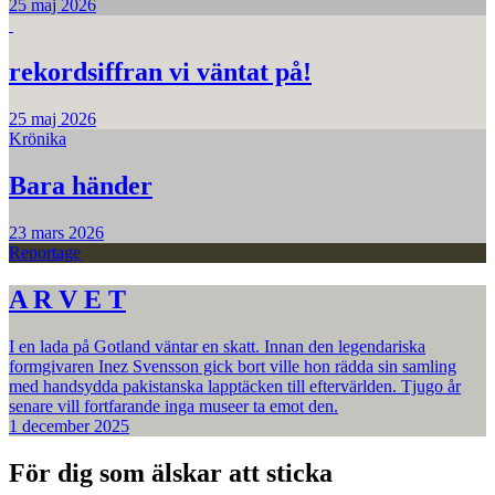
25 maj 2026
rekordsiffran vi väntat på!
25 maj 2026
Krönika
Bara händer
23 mars 2026
Reportage
A R V E T
I en lada på Gotland väntar en skatt. Innan den legendariska
formgivaren Inez Svensson gick bort ville hon rädda sin samling
med handsydda pakistanska lapptäcken till eftervärlden. Tjugo år
senare vill fortfarande inga museer ta emot den.
1 december 2025
För dig som älskar att sticka