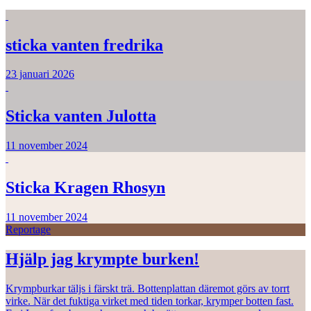
sticka vanten fredrika
23 januari 2026
Sticka vanten Julotta
11 november 2024
Sticka Kragen Rhosyn
11 november 2024
Reportage
Hjälp jag krympte burken!
Krympburkar täljs i färskt trä. Bottenplattan däremot görs av torrt
virke. När det fuktiga virket med tiden torkar, krymper botten fast.