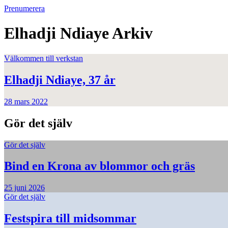
Prenumerera
Elhadji Ndiaye
Arkiv
Välkommen till verkstan
Elhadji Ndiaye, 37 år
28 mars 2022
Gör det själv
Gör det själv
Bind en Krona av blommor och gräs
25 juni 2026
Gör det själv
Festspira till midsommar