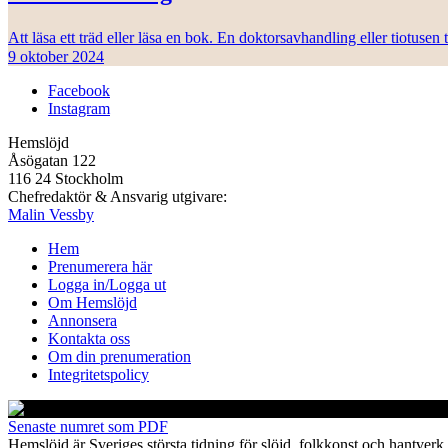
Att läsa ett träd eller läsa en bok. En doktorsavhandling eller tiotuse
9 oktober 2024
Facebook
Instagram
Hemslöjd
Åsögatan 122
116 24 Stockholm
Chefredaktör & Ansvarig utgivare:
Malin Vessby
Hem
Prenumerera här
Logga in/Logga ut
Om Hemslöjd
Annonsera
Kontakta oss
Om din prenumeration
Integritetspolicy
Senaste numret som PDF
Hemslöjd är Sveriges största tidning för slöjd, folkkonst och hant