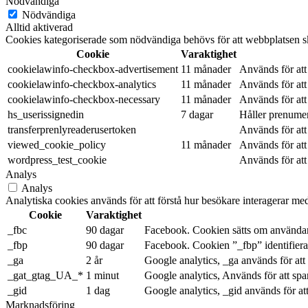
Nödvändiga
Nödvändiga
Alltid aktiverad
Cookies kategoriserade som nödvändiga behövs för att webbplatsen ska
Cookie
Varaktighet
cookielawinfo-checkbox-advertisement
11 månader
Används för att
cookielawinfo-checkbox-analytics
11 månader
Används för att
cookielawinfo-checkbox-necessary
11 månader
Används för at
hs_userissignedin
7 dagar
Håller prenume
transferprenlyreaderusertoken
Används för att
viewed_cookie_policy
11 månader
Används för att
wordpress_test_cookie
Används för att
Analys
Analys
Analytiska cookies används för att förstå hur besökare interagerar med
Cookie
Varaktighet
_fbc
90 dagar
Facebook. Cookien sätts om användare
_fbp
90 dagar
Facebook. Cookien ”_fbp” identifierar
_ga
2 år
Google analytics, _ga används för att
_gat_gtag_UA_*
1 minut
Google analytics, Används för att spa
_gid
1 dag
Google analytics, _gid används för at
Marknadsföring