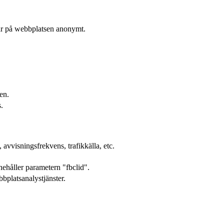
rar på webbplatsen anonymt.
en.
.
avvisningsfrekvens, trafikkälla, etc.
ehåller parametern "fbclid".
bplatsanalystjänster.