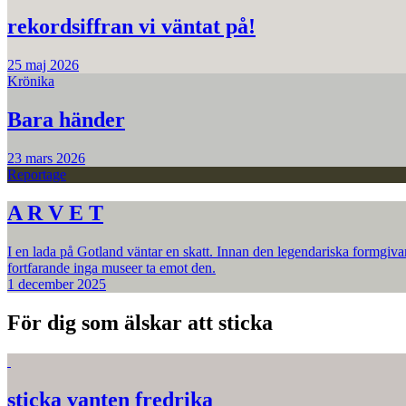
rekordsiffran vi väntat på!
25 maj 2026
Krönika
Bara händer
23 mars 2026
Reportage
A R V E T
I en lada på Gotland väntar en skatt. Innan den legendariska formgiva
fortfarande inga museer ta emot den.
1 december 2025
För dig som älskar att sticka
sticka vanten fredrika