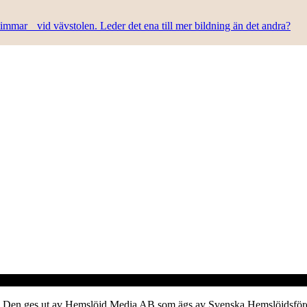
n timmar vid vävstolen. Leder det ena till mer bildning än det andra?
verk. Den ges ut av Hemslöjd Media AB som ägs av Svenska Hemslöjdsfö