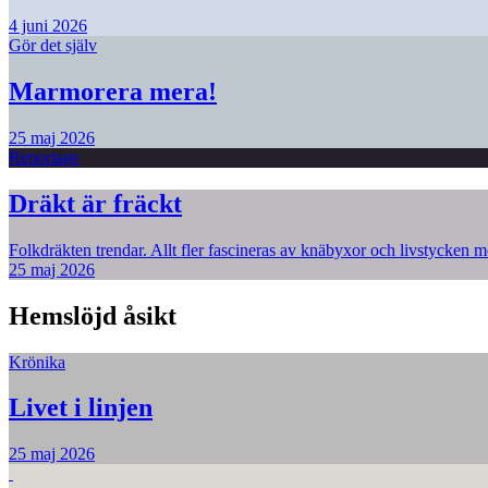
4 juni 2026
Gör det själv
Marmorera mera!
25 maj 2026
Reportage
Dräkt är fräckt
Folkdräkten trendar. Allt fler fascineras av knäbyxor och livstycken me
25 maj 2026
Hemslöjd åsikt
Krönika
Livet i linjen
25 maj 2026