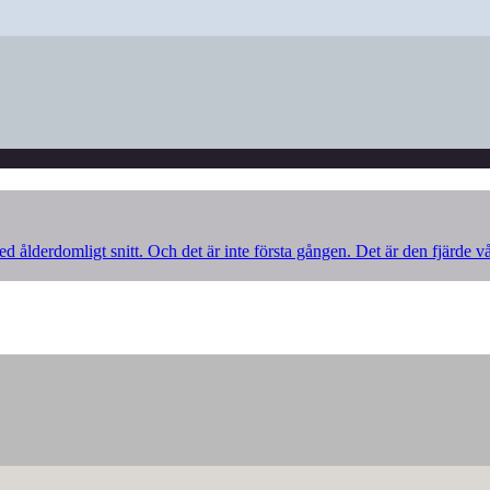
d ålderdomligt snitt. Och det är inte första gången. Det är den fjärde v