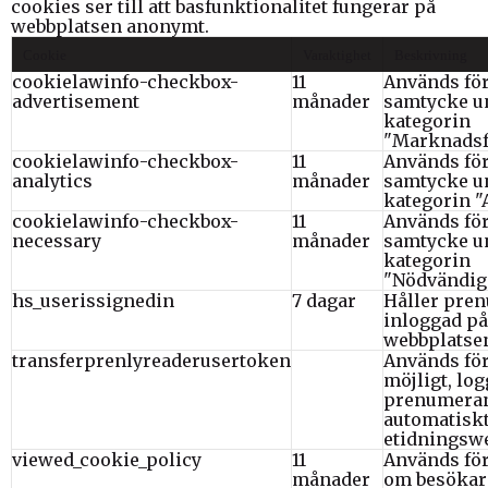
cookies ser till att basfunktionalitet fungerar på
webbplatsen anonymt.
Cookie
Varaktighet
Beskrivning
cookielawinfo-checkbox-
11
Används för
advertisement
månader
samtycke u
kategorin
"Marknadsf
cookielawinfo-checkbox-
11
Används för
analytics
månader
samtycke u
kategorin "
cookielawinfo-checkbox-
11
Används för
necessary
månader
samtycke u
kategorin
"Nödvändiga
hs_userissignedin
7 dagar
Håller pre
inloggad på
webbplatse
transferprenlyreaderusertoken
Används för
möjligt, log
prenumera
automatiskt
etidningsw
viewed_cookie_policy
11
Används för
månader
om besökar