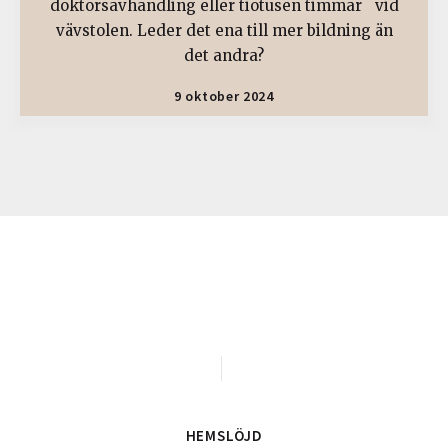
doktorsavhandling eller tiotusen timmar vid
vävstolen. Leder det ena till mer bildning än
det andra?
9 oktober 2024
HEMSLÖJD