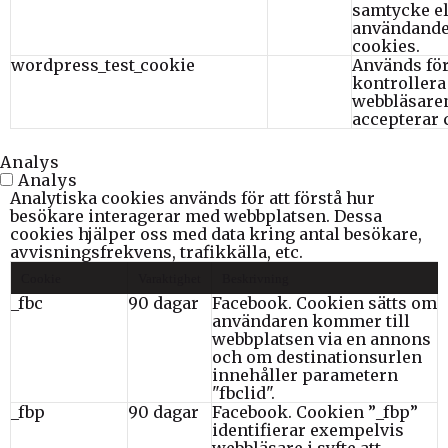
samtycke ell
användande
cookies.
wordpress_test_cookie
Används för
kontroller
webbläsare
accepterar 
Analys
Analys
Analytiska cookies används för att förstå hur
besökare interagerar med webbplatsen. Dessa
cookies hjälper oss med data kring antal besökare,
avvisningsfrekvens, trafikkälla, etc.
Cookie
Varaktighet
Beskrivning
_fbc
90 dagar
Facebook. Cookien sätts om
användaren kommer till
webbplatsen via en annons
och om destinationsurlen
innehåller parametern
"fbclid".
_fbp
90 dagar
Facebook. Cookien ”_fbp”
identifierar exempelvis
webbläsare i syfte att