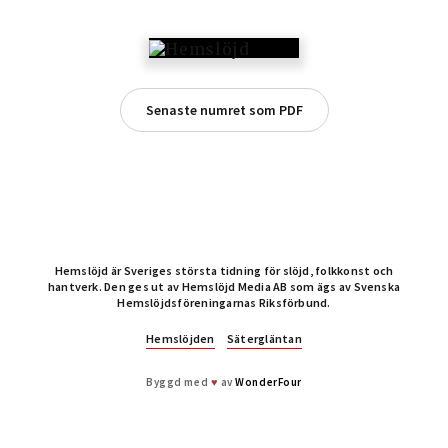
Senaste numret som PDF
Hemslöjd är Sveriges största tidning för slöjd, folkkonst och
hantverk. Den ges ut av Hemslöjd Media AB som ägs av Svenska
Hemslöjdsföreningarnas Riksförbund.
Hemslöjden
Sätergläntan
Byggd med
♥
av
WonderFour