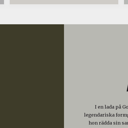
I en lada på G
legendariska formg
hon rädda sin s