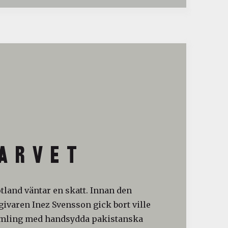
A R V E T
otland väntar en skatt. Innan den
ivaren Inez Svensson gick bort ville
amling med handsydda pakistanska