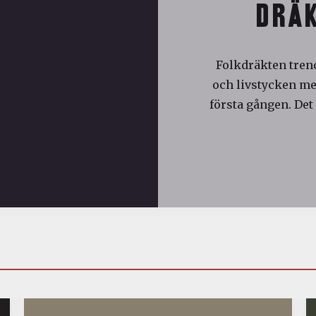
DRÄK
Folkdräkten trend
och livstycken med
första gången. Det 