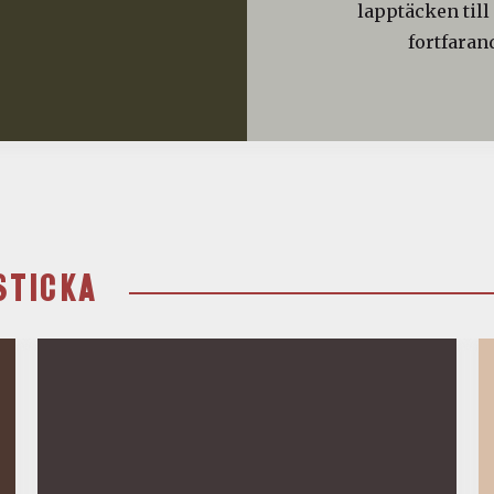
lapptäcken till
fortfaran
STICKA