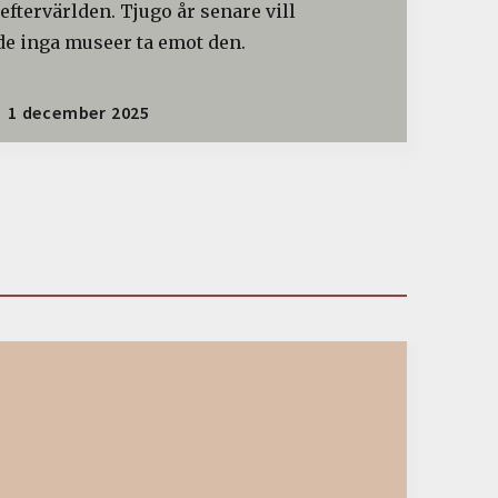
 eftervärlden. Tjugo år senare vill
de inga museer ta emot den.
1 december 2025