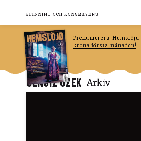
SPINNING OCH KONSEKVENS
Prenumerera! Hemslöjd ä
krona första månaden!
CENGIZ ÖZEK
Arkiv