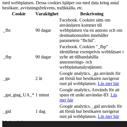
med webbplatsen. Dessa cookies hjälper oss med data kring antal
besökare, avvisningsfrekvens, trafikkälla, etc.
Cookie
Varaktighet
Beskrivning
Facebook. Cookien sätts om
användaren kommer till
_fbc
90 dagar
webbplatsen via en annons och om
destinationsurlen innehåller
parametern "fbclid".
Facebook. Cookien ”_fbp”
identifierar exempelvis webbläsare i
_fbp
90 dagar
syfte att tillhandahålla
annonserings- och
webbplatsanalystjänster.
Google analytics, _ga används för
_ga
2 år
att förstå hur besökaren navigerar
runt på webbplatsen.
Läs mer här
Google analytics, Används för att
_gat_gtag_UA_*
1 minut
spara ett unikt användar-ID.
Läs
mer här
Google analytics, _gid används för
_gid
1 dag
att förstå hur besökaren navigerar
runt på webbplatsen.
Läs mer här
Marknadsföring