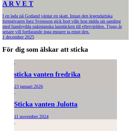
A R V E T
I en lada på Gotland väntar en skatt. Innan den legendariska
formgivaren Inez Svensson gick bort ville hon rädda sin samling
med handsydda pakistanska lapptäcken till eftervärlden. Tjugo år
senare vill fortfarande inga museer ta emot den.
1 december 2025
För dig som älskar att sticka
sticka vanten fredrika
23 januari 2026
Sticka vanten Julotta
11 november 2024