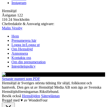
Instagram
Hemslöjd
Åsögatan 122
116 24 Stockholm
Chefredaktör & Ansvarig utgivare:
Malin Vessby
Hem
Prenumerera här
Logga in/Logga ut
Om Hemslöjd
Annonsera
Kontakta oss
Om din prenumeration
Integritetspolicy
Senaste numret som PDF
Hemslöjd är Sveriges största tidning för slöjd, folkkonst och
hantverk. Den ges ut av Hemslöjd Media AB som ägs av Svenska
Hemslöjdsföreningarnas Riksförbund.
Besök också
Hemslöjden
Sätergläntan
Byggd med
♥
av
WonderFour