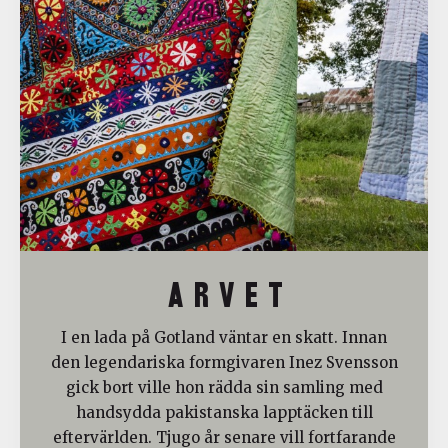
A R V E T
I en lada på Gotland väntar en skatt. Innan
den legendariska formgivaren Inez Svensson
gick bort ville hon rädda sin samling med
handsydda pakistanska lapptäcken till
eftervärlden. Tjugo år senare vill fortfarande