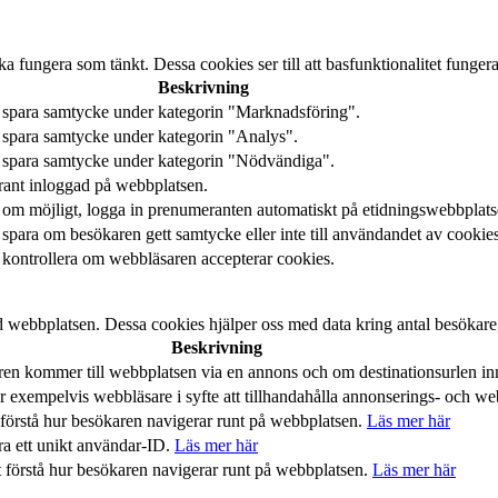
 fungera som tänkt. Dessa cookies ser till att basfunktionalitet funge
Beskrivning
 spara samtycke under kategorin "Marknadsföring".
 spara samtycke under kategorin "Analys".
t spara samtycke under kategorin "Nödvändiga".
rant inloggad på webbplatsen.
 om möjligt, logga in prenumeranten automatiskt på etidningswebbplats
 spara om besökaren gett samtycke eller inte till användandet av cookies
 kontrollera om webbläsaren accepterar cookies.
 webbplatsen. Dessa cookies hjälper oss med data kring antal besökare, 
Beskrivning
n kommer till webbplatsen via en annons och om destinationsurlen inn
 exempelvis webbläsare i syfte att tillhandahålla annonserings- och web
 förstå hur besökaren navigerar runt på webbplatsen.
Läs mer här
ra ett unikt användar-ID.
Läs mer här
t förstå hur besökaren navigerar runt på webbplatsen.
Läs mer här