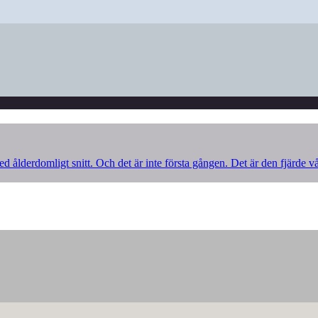
d ålderdomligt snitt. Och det är inte första gången. Det är den fjärde v