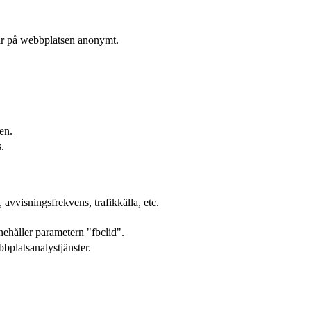
rar på webbplatsen anonymt.
en.
.
avvisningsfrekvens, trafikkälla, etc.
ehåller parametern "fbclid".
bplatsanalystjänster.