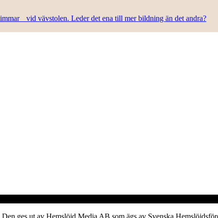
n timmar vid vävstolen. Leder det ena till mer bildning än det andra?
verk. Den ges ut av Hemslöjd Media AB som ägs av Svenska Hemslöjdsfö