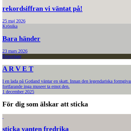
rekordsiffran vi väntat på!
25 maj 2026
Krönika
Bara händer
23 mars 2026
Reportage
A R V E T
I en lada på Gotland väntar en skatt. Innan den legendariska formgiva
fortfarande inga museer ta emot den.
1 december 2025
För dig som älskar att sticka
sticka vanten fredrika