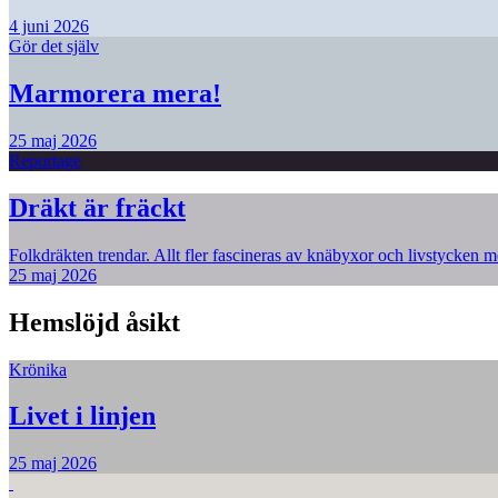
4 juni 2026
Gör det själv
Marmorera mera!
25 maj 2026
Reportage
Dräkt är fräckt
Folkdräkten trendar. Allt fler fascineras av knäbyxor och livstycken me
25 maj 2026
Hemslöjd åsikt
Krönika
Livet i linjen
25 maj 2026