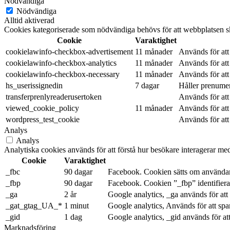
Nödvändiga
Nödvändiga
Alltid aktiverad
Cookies kategoriserade som nödvändiga behövs för att webbplatsen ska
Cookie
Varaktighet
cookielawinfo-checkbox-advertisement
11 månader
Används för att
cookielawinfo-checkbox-analytics
11 månader
Används för att
cookielawinfo-checkbox-necessary
11 månader
Används för at
hs_userissignedin
7 dagar
Håller prenume
transferprenlyreaderusertoken
Används för att
viewed_cookie_policy
11 månader
Används för att
wordpress_test_cookie
Används för att
Analys
Analys
Analytiska cookies används för att förstå hur besökare interagerar med
Cookie
Varaktighet
_fbc
90 dagar
Facebook. Cookien sätts om användare
_fbp
90 dagar
Facebook. Cookien ”_fbp” identifierar
_ga
2 år
Google analytics, _ga används för att
_gat_gtag_UA_*
1 minut
Google analytics, Används för att spa
_gid
1 dag
Google analytics, _gid används för at
Marknadsföring