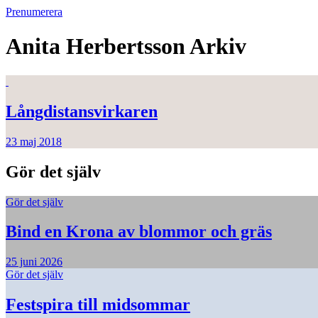
Prenumerera
Anita Herbertsson
Arkiv
Långdistansvirkaren
23 maj 2018
Gör det själv
Gör det själv
Bind en Krona av blommor och gräs
25 juni 2026
Gör det själv
Festspira till midsommar