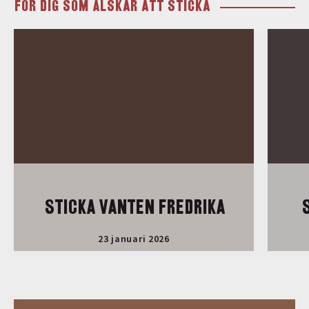
FÖR DIG SOM ÄLSKAR ATT STICKA
STICKA VANTEN FREDRIKA
S
23 januari 2026