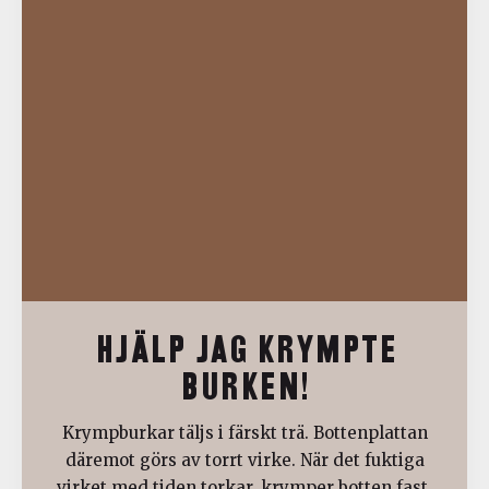
HJÄLP JAG KRYMPTE
BURKEN!
Krympburkar täljs i färskt trä. Bottenplattan
däremot görs av torrt virke. När det fuktiga
virket med tiden torkar, krymper botten fast.