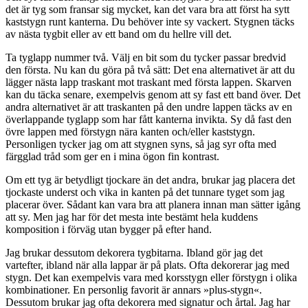
det är tyg som fransar sig mycket, kan det vara bra att först ha sytt
kaststygn runt kanterna. Du behöver inte sy vackert. Stygnen täcks
av nästa tygbit eller av ett band om du hellre vill det.
Ta tyglapp nummer två. Välj en bit som du tycker passar bredvid
den första. Nu kan du göra på två sätt: Det ena alternativet är att du
lägger nästa lapp traskant mot traskant med första lappen. Skarven
kan du täcka senare, exempelvis genom att sy fast ett band över. Det
andra alternativet är att traskanten på den undre lappen täcks av en
överlappande tyglapp som har fått kanterna invikta. Sy då fast den
övre lappen med förstygn nära kanten och/eller kaststygn.
Personligen tycker jag om att stygnen syns, så jag syr ofta med
färgglad tråd som ger en i mina ögon fin kontrast.
Om ett tyg är betydligt tjockare än det andra, brukar jag placera det
tjockaste underst och vika in kanten på det tunnare tyget som jag
placerar över. Sådant kan vara bra att planera innan man sätter igång
att sy. Men jag har för det mesta inte bestämt hela kuddens
komposition i förväg utan bygger på efter hand.
Jag brukar dessutom dekorera tygbitarna. Ibland gör jag det
vartefter, ibland när alla lappar är på plats. Ofta dekorerar jag med
stygn. Det kan exempelvis vara med korsstygn eller förstygn i olika
kombinationer. En personlig favorit är annars »plus-stygn«.
Dessutom brukar jag ofta dekorera med signatur och årtal. Jag har