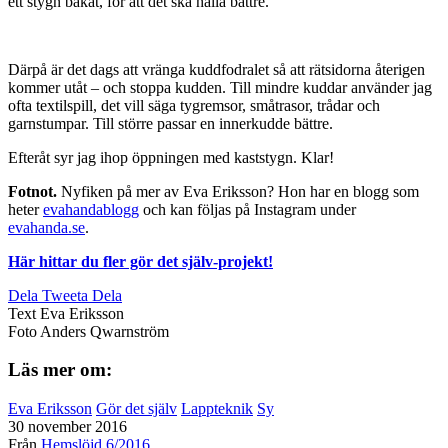
ett stygn bakåt, för att det ska hålla bättre.
Därpå är det dags att vränga kuddfodralet så att rätsidorna återigen
kommer utåt – och stoppa kudden. Till mindre kuddar använder jag
ofta textilspill, det vill säga tygremsor, småtrasor, trådar och
garnstumpar. Till större passar en innerkudde bättre.
Efteråt syr jag ihop öppningen med kaststygn. Klar!
Fotnot.
Nyfiken på mer av Eva Eriksson? Hon har en blogg som
heter
evahandablogg
och kan följas på Instagram under
evahanda.se
.
Här hittar du fler gör det själv-projekt!
Dela
Tweeta
Dela
Text
Eva Eriksson
Foto
Anders Qwarnström
Läs mer om:
Eva Eriksson
Gör det själv
Lappteknik
Sy
30 november 2016
Från
Hemslöjd 6/2016