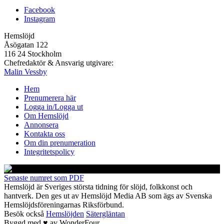
Facebook
Instagram
Hemslöjd
Åsögatan 122
116 24 Stockholm
Chefredaktör & Ansvarig utgivare:
Malin Vessby
Hem
Prenumerera här
Logga in/Logga ut
Om Hemslöjd
Annonsera
Kontakta oss
Om din prenumeration
Integritetspolicy
Senaste numret som PDF
Hemslöjd är Sveriges största tidning för slöjd, folkkonst och
hantverk. Den ges ut av Hemslöjd Media AB som ägs av Svenska
Hemslöjdsföreningarnas Riksförbund.
Besök också
Hemslöjden
Sätergläntan
Byggd med
♥
av
WonderFour