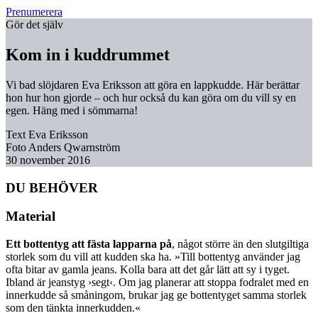
Prenumerera
Gör det själv
Kom in i kuddrummet
Vi bad slöjdaren Eva Eriksson att göra en lappkudde. Här berättar
hon hur hon gjorde – och hur också du kan göra om du vill sy en
egen. Häng med i sömmarna!
Text
Eva Eriksson
Foto
Anders Qwarnström
30 november 2016
DU BEHÖVER
Material
Ett bottentyg att fästa lapparna på
, något större än den slutgiltiga
storlek som du vill att kudden ska ha. »Till bottentyg använder jag
ofta bitar av gamla jeans. Kolla bara att det går lätt att sy i tyget.
Ibland är jeanstyg ›segt‹. Om jag planerar att stoppa fodralet med en
innerkudde så småningom, brukar jag ge bottentyget samma storlek
som den tänkta innerkudden.«