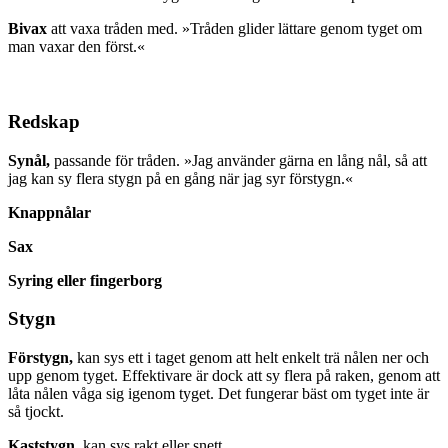
Bivax
att vaxa tråden med. »Tråden glider lättare genom tyget om
man vaxar den först.«
Redskap
Synål,
passande för tråden. »Jag använder gärna en lång nål, så att
jag kan sy flera stygn på en gång när jag syr förstygn.«
Knappnålar
Sax
Syring eller fingerborg
Stygn
Förstygn,
kan sys ett i taget genom att helt enkelt trä nålen ner och
upp genom tyget. Effektivare är dock att sy flera på raken, genom att
låta nålen våga sig igenom tyget. Det fungerar bäst om tyget inte är
så tjockt.
Kaststygn,
kan sys rakt eller snett.