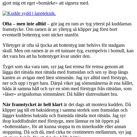
gjort mig ett eget »bomärke« att signera med.
Ofta – men inte alltid
– gör jag en ram av tyg ytterst på kuddarnas
framstycke. Om ramen är av ylletyg så klipper jag först bort
eventuellt bottentyg som sticker utanför.
Ylletyger är ofta så tjocka att bottentyg inte behövs för stadgans
skull. Men om ramen är av ett tunnare tyg, exempelvis i bomull, kan
det vara bra att ha bottentyget kvar under den.
Tyget som ska vara ram, syr jag fast remsa för remsa genom att
lägga det rätsida mot rätsida med framsidan och sen sy ihop längs
kanten av avigan med liten sömsmån. Jag syr alltid med förstygn,
ner och upp i tyget bara. Därpå viker jag sömsmånerna åt ena hållet,
båda åt samma håll och syr en söm med förstygn från rätsidan, som
»låser« avigsidornas sömsmåner. Då håller slutresultatet bra.
När framstycket är helt klart
är det dags att montera kudden. Då
klipper jag till ett baksidestyg i samma storlek som framsidan och
lägger kuddens baksida och framsida rätsida mot rätsida. Jag syr
ihop kuddfodralet med förstygn, men lämnar en bit öppen på
»bottensidan«, för att kunna stoppa in en innerkudde eller annan
stoppning. Då och då, med cirka tre centimeters mellanrum, syr jag