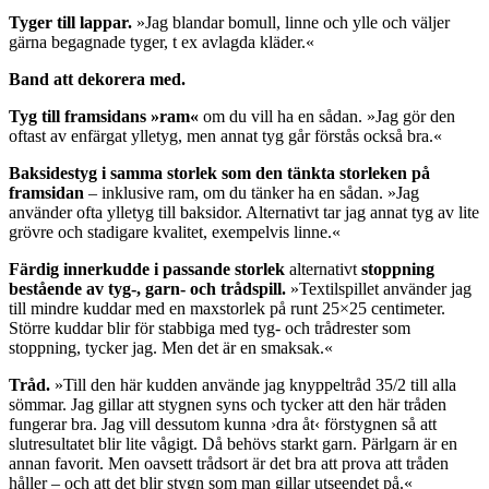
Tyger till lappar.
»Jag blandar bomull, linne och ylle och väljer
gärna begagnade tyger, t ex avlagda kläder.«
Band att dekorera med.
Tyg till framsidans »ram«
om du vill ha en sådan. »Jag gör den
oftast av enfärgat ylletyg, men annat tyg går förstås också bra.«
Baksidestyg i samma storlek som den tänkta storleken på
framsidan
– inklusive ram, om du tänker ha en sådan. »Jag
använder ofta ylletyg till baksidor. Alternativt tar jag annat tyg av lite
grövre och stadigare kvalitet, exempelvis linne.«
Färdig innerkudde i passande storlek
alternativt
stoppning
bestående av tyg-, garn- och trådspill.
»Textilspillet använder jag
till mindre kuddar med en maxstorlek på runt 25×25 centimeter.
Större kuddar blir för stabbiga med tyg- och trådrester som
stoppning, tycker jag. Men det är en smaksak.«
Tråd.
»Till den här kudden använde jag knyppeltråd 35/2 till alla
sömmar. Jag gillar att stygnen syns och tycker att den här tråden
fungerar bra. Jag vill dessutom kunna ›dra åt‹ förstygnen så att
slutresultatet blir lite vågigt. Då behövs starkt garn. Pärlgarn är en
annan favorit. Men oavsett trådsort är det bra att prova att tråden
håller – och att det blir stygn som man gillar utseendet på.«