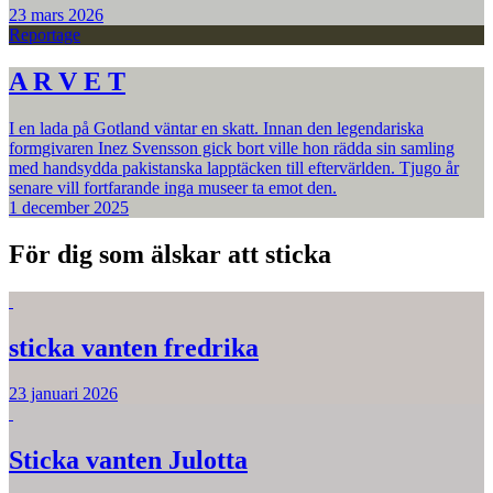
23 mars 2026
Reportage
A R V E T
I en lada på Gotland väntar en skatt. Innan den legendariska
formgivaren Inez Svensson gick bort ville hon rädda sin samling
med handsydda pakistanska lapptäcken till eftervärlden. Tjugo år
senare vill fortfarande inga museer ta emot den.
1 december 2025
För dig som älskar att sticka
sticka vanten fredrika
23 januari 2026
Sticka vanten Julotta