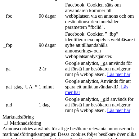
Facebook. Cookien sätts om
användaren kommer till
_fbc
90 dagar
webbplatsen via en annons och om
destinationsurlen innehåller
parametern "fbclid".
Facebook. Cookien ”_fbp”
identifierar exempelvis webbläsare i
_fbp
90 dagar
syfte att tillhandahålla
annonserings- och
webbplatsanalystjänster.
Google analytics, _ga används för
_ga
2 år
att förstå hur besökaren navigerar
runt på webbplatsen.
Läs mer här
Google analytics, Används för att
_gat_gtag_UA_*
1 minut
spara ett unikt användar-ID.
Läs
mer här
Google analytics, _gid används för
_gid
1 dag
att förstå hur besökaren navigerar
runt på webbplatsen.
Läs mer här
Marknadsföring
Marknadsföring
Annonscookies används för att ge besökare relevanta annonser och
marknadsföringskampanjer. Dessa cookies följer besökare över olika