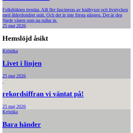
Folkdräkten trendar. Allt fler fascineras av knäbyxor och livstycken
med ålderdomligt snitt. Och det är inte första gången. Det är den
fjärde vågen som nu rullar in.
25 maj 2026
Hemslöjd åsikt
Krönika
Livet i linjen
25 maj 2026
rekordsiffran vi väntat på!
25 maj 2026
Krönika
Bara händer