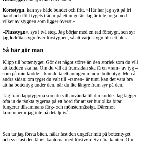
Korsstygn,
kan sys både bundet och fritt. »Här har jag sytt på fri
hand och följt tygets trådar på ett ungefär. Jag är inte noga med
vilket av stygnen som ligger överst.«
»Plusstygn«,
sys i två steg. Jag börjar med en rad förstygn, sen syr
jag lodräta stygn över förstygnen, så att varje stygn blir ett plus.
Så här gör man
Klipp till bottentyget. Gör det något större än den storlek som du vill
att kudden ska ha. Om du vill att framsidan ska få en »ram« av tyg –
som på min kudde – kan du ta ett aningen mindre bottentyg. Men å
andra sidan: om tyget du valt till »ramen« är tunt, kan det vara bra
att ha bottentyg under den, när du lite längre fram syr på den.
Tag fram lapptygerna som du vill använda till din kudde. Jag lägger
ofta ut de tänkta tygerna på ett bord för att ser hur olika bitar
fungerar tillsammans färg- och mönstermässigt. Däremot
komponerar jag inte på detaljnivå.
Sen tar jag första biten, nålar fast den ungefär mitt på bottentyget
och syr fast den längs kanterna med förstygn. Sy nära kanten. Om