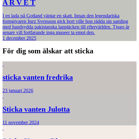
A R V E T
I en lada på Gotland väntar en skatt. Innan den legendariska
formgivaren Inez Svensson gick bort ville hon rädda sin samling
med handsydda pakistanska lapptäcken till eftervärlden. Tjugo år
senare vill fortfarande inga museer ta emot den.
1 december 2025
För dig som älskar att sticka
sticka vanten fredrika
23 januari 2026
Sticka vanten Julotta
11 november 2024