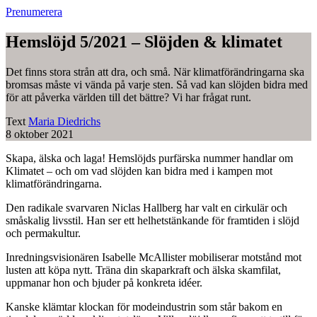
Prenumerera
Hemslöjd 5/2021 – Slöjden & klimatet
Det finns stora strån att dra, och små. När klimatförändringarna ska
bromsas måste vi vända på varje sten. Så vad kan slöjden bidra med
för att påverka världen till det bättre? Vi har frågat runt.
Text
Maria Diedrichs
8 oktober 2021
Skapa, älska och laga! Hemslöjds purfärska nummer handlar om
Klimatet – och om vad slöjden kan bidra med i kampen mot
klimatförändringarna.
Den radikale svarvaren Niclas Hallberg har valt en cirkulär och
småskalig livsstil. Han ser ett helhetstänkande för framtiden i slöjd
och permakultur.
Inredningsvisionären Isabelle McAllister mobiliserar motstånd mot
lusten att köpa nytt. Träna din skaparkraft och älska skamfilat,
uppmanar hon och bjuder på konkreta idéer.
Kanske klämtar klockan för modeindustrin som står bakom en