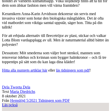
tiondel av världens klimatutsläpp. Vilka slöjdknep finns att ta till för
dem som älskar fashion men vill värna framtiden?
Keramikern Anna-Karin Arvidsson dekorerar sin servis med
invasiva växter som hotar den biologiska mångfalden. Det är ofta
vid matbordet som viktiga samtal uppstår, säger hon. Titta på din
tallrik!
För att erbjuda alternativ till fleecetröjor av plast, stickar och valkar
Lotta Blom vardagsplagg av ull. Men är naturmaterial alltid bättre än
polyester?
Dessutom: Möt smederna som väljer bort stenkol, mannen som
renoverar ödehus och kvinnan som bygger halmkronor – och få tre
toppentips på sätt som du kan laga dina kläder!
Hitta alla numrets artiklar här
eller
läs tidningen som pdf
!
Dela
Tweeta
Dela
Text
Maria Diedrichs
8 oktober 2021
Från
Hemslöjd 5/2021
Tidningen som PDF
Läs också