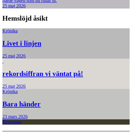
fjärde vågen som nu rullar in.
25 maj 2026
Hemslöjd åsikt
Krönika
Livet i linjen
25 maj 2026
rekordsiffran vi väntat på!
25 maj 2026
Krönika
Bara händer
23 mars 2026
Reportage