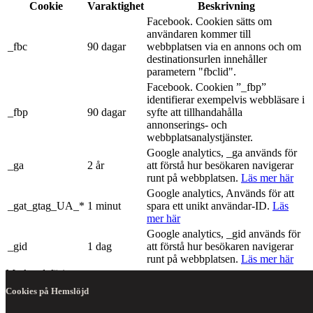
Cookie
Varaktighet
Beskrivning
Facebook. Cookien sätts om
användaren kommer till
_fbc
90 dagar
webbplatsen via en annons och om
destinationsurlen innehåller
parametern "fbclid".
Facebook. Cookien ”_fbp”
identifierar exempelvis webbläsare i
_fbp
90 dagar
syfte att tillhandahålla
annonserings- och
webbplatsanalystjänster.
Google analytics, _ga används för
_ga
2 år
att förstå hur besökaren navigerar
runt på webbplatsen.
Läs mer här
Google analytics, Används för att
_gat_gtag_UA_*
1 minut
spara ett unikt användar-ID.
Läs
mer här
Google analytics, _gid används för
_gid
1 dag
att förstå hur besökaren navigerar
runt på webbplatsen.
Läs mer här
Marknadsföring
Marknadsföring
Cookies på Hemslöjd
Annonscookies används för att ge besökare relevanta annonser och
marknadsföringskampanjer. Dessa cookies följer besökare över olika