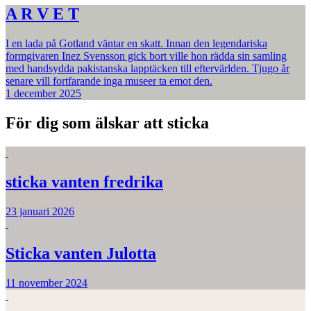
A R V E T
I en lada på Gotland väntar en skatt. Innan den legendariska
formgivaren Inez Svensson gick bort ville hon rädda sin samling
med handsydda pakistanska lapptäcken till eftervärlden. Tjugo år
senare vill fortfarande inga museer ta emot den.
1 december 2025
För dig som älskar att sticka
sticka vanten fredrika
23 januari 2026
Sticka vanten Julotta
11 november 2024