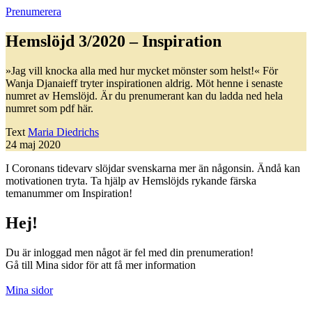
Prenumerera
Hemslöjd 3/2020 – Inspiration
»Jag vill knocka alla med hur mycket mönster som helst!« För
Wanja Djanaieff tryter inspirationen aldrig. Möt henne i senaste
numret av Hemslöjd. Är du prenumerant kan du ladda ned hela
numret som pdf här.
Text
Maria Diedrichs
24 maj 2020
I Coronans tidevarv slöjdar svenskarna mer än någonsin. Ändå kan
motivationen tryta. Ta hjälp av Hemslöjds rykande färska
temanummer om Inspiration!
Hej!
Du är inloggad men något är fel med din prenumeration!
Gå till Mina sidor för att få mer information
Mina sidor