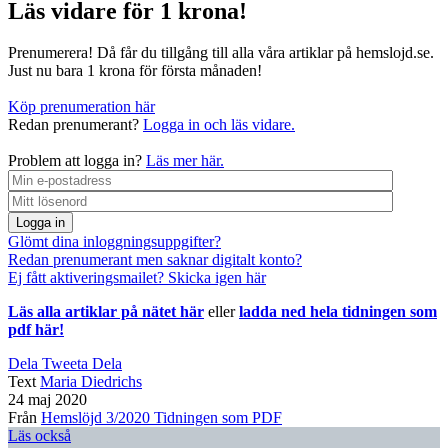
Läs vidare för 1 krona!
Prenumerera! Då får du tillgång till alla våra artiklar på hemslojd.se.
Just nu bara 1 krona för första månaden!
Köp prenumeration här
Redan prenumerant?
Logga in och läs vidare.
Problem att logga in?
Läs mer här.
Logga in
Glömt dina inloggningsuppgifter?
Redan prenumerant men saknar digitalt konto?
Ej fått aktiveringsmailet? Skicka igen här
Läs alla artiklar på nätet här
eller
ladda ned hela tidningen som
pdf här!
Dela
Tweeta
Dela
Text
Maria Diedrichs
24 maj 2020
Från
Hemslöjd 3/2020
Tidningen som PDF
Läs också