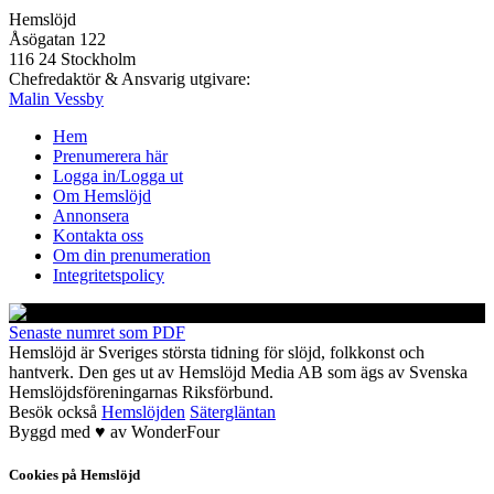
Hemslöjd
Åsögatan 122
116 24 Stockholm
Chefredaktör & Ansvarig utgivare:
Malin Vessby
Hem
Prenumerera här
Logga in/Logga ut
Om Hemslöjd
Annonsera
Kontakta oss
Om din prenumeration
Integritetspolicy
Senaste numret som PDF
Hemslöjd är Sveriges största tidning för slöjd, folkkonst och
hantverk. Den ges ut av Hemslöjd Media AB som ägs av Svenska
Hemslöjdsföreningarnas Riksförbund.
Besök också
Hemslöjden
Sätergläntan
Byggd med
♥
av
WonderFour
Cookies på Hemslöjd