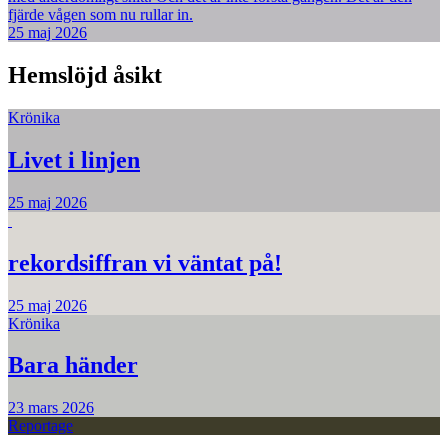
fjärde vågen som nu rullar in.
25 maj 2026
Hemslöjd åsikt
Krönika
Livet i linjen
25 maj 2026
rekordsiffran vi väntat på!
25 maj 2026
Krönika
Bara händer
23 mars 2026
Reportage