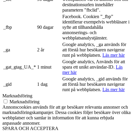
destinationsurlen innehåller
parametern "fbclid".
Facebook. Cookien ”_fbp”
identifierar exempelvis webbläsare i
_fbp
90 dagar
syfte att tillhandahålla
annonserings- och
webbplatsanalystjänster.
Google analytics, _ga används för
_ga
2 år
att förstå hur besökaren navigerar
runt på webbplatsen.
Läs mer här
Google analytics, Används för att
_gat_gtag_UA_*
1 minut
spara ett unikt användar-ID.
Läs
mer här
Google analytics, _gid används för
_gid
1 dag
att förstå hur besökaren navigerar
runt på webbplatsen.
Läs mer här
Marknadsföring
Marknadsföring
Annonscookies används för att ge besökare relevanta annonser och
marknadsföringskampanjer. Dessa cookies följer besökare över olika
webbplatser och samlar in information för att kunna erbjuda
anpassade annonser.
SPARA OCH ACCEPTERA