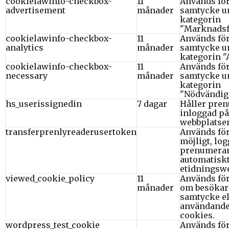
cookielawinfo-checkbox-
11
Används för
advertisement
månader
samtycke u
kategorin
"Marknadsf
cookielawinfo-checkbox-
11
Används för
analytics
månader
samtycke u
kategorin "
cookielawinfo-checkbox-
11
Används för
necessary
månader
samtycke u
kategorin
"Nödvändiga
hs_userissignedin
7 dagar
Håller pre
inloggad på
webbplatse
transferprenlyreaderusertoken
Används för
möjligt, log
prenumera
automatiskt
etidningsw
viewed_cookie_policy
11
Används för
månader
om besökar
samtycke ell
användande
cookies.
wordpress_test_cookie
Används för