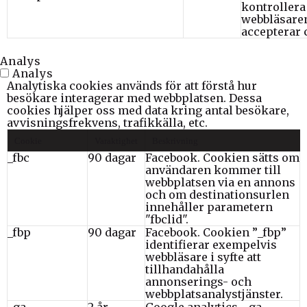
kontroller
webbläsare
accepterar 
Analys
Analys
Analytiska cookies används för att förstå hur
besökare interagerar med webbplatsen. Dessa
cookies hjälper oss med data kring antal besökare,
avvisningsfrekvens, trafikkälla, etc.
Cookie
Varaktighet
Beskrivning
_fbc
90 dagar
Facebook. Cookien sätts om
användaren kommer till
webbplatsen via en annons
och om destinationsurlen
innehåller parametern
"fbclid".
_fbp
90 dagar
Facebook. Cookien ”_fbp”
identifierar exempelvis
webbläsare i syfte att
tillhandahålla
annonserings- och
webbplatsanalystjänster.
_ga
2 år
Google analytics, _ga