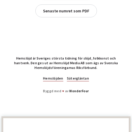
Senaste numret som PDF
Hemslöjd är Sveriges största tidning för slöjd, folkkonst och
hantverk. Den ges ut av Hemslöjd Media AB som ägs av Svenska
Hemslöjdsföreningarnas Riksförbund.
Hemslöjden
Sätergläntan
Byggd med
♥
av
WonderFour