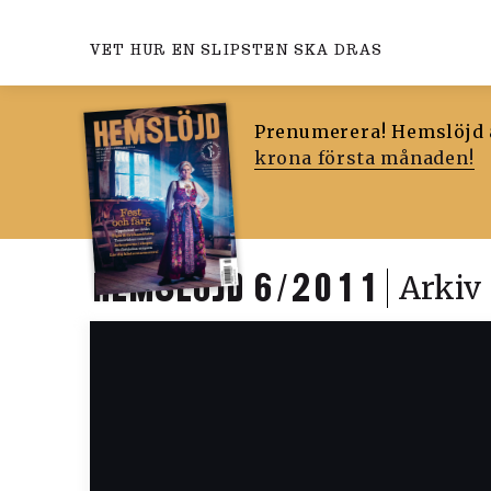
VET HUR EN SLIPSTEN SKA DRAS
Prenumerera! Hemslöjd ä
krona första månaden!
HEMSLÖJD 6/2011
Arkiv