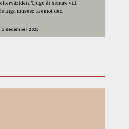
 eftervärlden. Tjugo år senare vill
de inga museer ta emot den.
1 december 2025