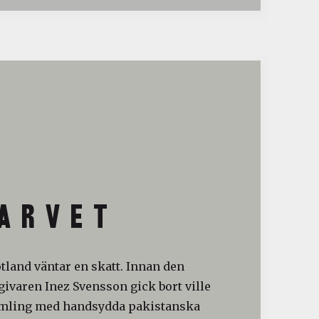
A R V E T
otland väntar en skatt. Innan den
ivaren Inez Svensson gick bort ville
amling med handsydda pakistanska