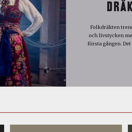
DRÄK
Folkdräkten trend
och livstycken med
första gången. Det 