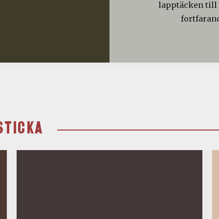
lapptäcken till
fortfaran
STICKA