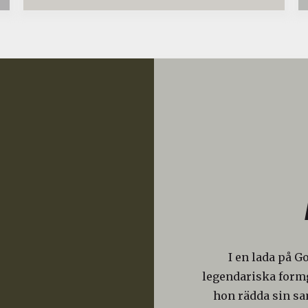
I en lada på G
legendariska formg
hon rädda sin s