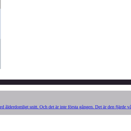
d ålderdomligt snitt. Och det är inte första gången. Det är den fjärde v