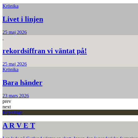
Krönika
Livet i linjen
25 maj 2026
rekordsiffran vi väntat på!
25 maj 2026
Krönika
Bara händer
23 mars 2026
prev
next
Reportage
A R V E T