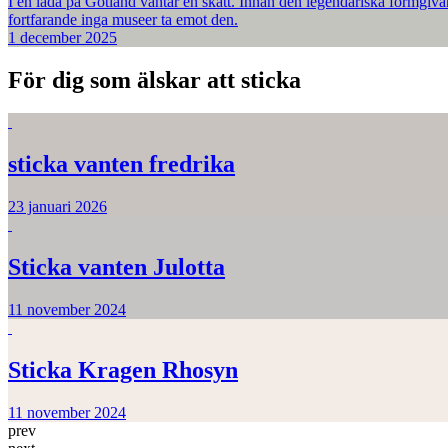
I en lada på Gotland väntar en skatt. Innan den legendariska formgiva
fortfarande inga museer ta emot den.
1 december 2025
För dig som älskar att sticka
sticka vanten fredrika
23 januari 2026
Sticka vanten Julotta
11 november 2024
Sticka Kragen Rhosyn
11 november 2024
prev