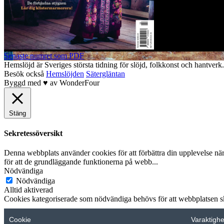
Senaste numret som PDF
Hemslöjd är Sveriges största tidning för slöjd, folkkonst och hant
Besök också
Hemslöjden
Sätergläntan
Byggd med
♥
av
WonderFour
Stäng
Sekretessöversikt
Denna webbplats använder cookies för att förbättra din upplevelse n
för att de grundläggande funktionerna på webb
...
Nödvändiga
Nödvändiga
Alltid aktiverad
Cookies kategoriserade som nödvändiga behövs för att webbplatsen ska
Cookie
Varaktighe