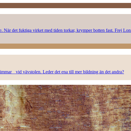
rke. När det fuktiga virket med tiden torkar, krymper botten fast. Frej L
n timmar vid vävstolen. Leder det ena till mer bildning än det andra?