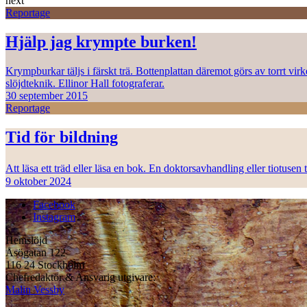
next
Reportage
Hjälp jag krympte burken!
Krympburkar täljs i färskt trä. Bottenplattan däremot görs av torrt vi
slöjdteknik. Ellinor Hall fotograferar.
30 september 2015
Reportage
Tid för bildning
Att läsa ett träd eller läsa en bok. En doktorsavhandling eller tiotuse
9 oktober 2024
Facebook
Instagram
Hemslöjd
Åsögatan 122
116 24 Stockholm
Chefredaktör & Ansvarig utgivare:
Malin Vessby