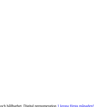
 och hållbarhet. Digital prenumeration
1 krona första månaden!