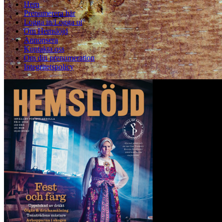
Hem
Prenumerera här
Logga in/Logga ut
Om Hemslöjd
Annonsera
Kontakta oss
Om din prenumeration
Integritetspolicy