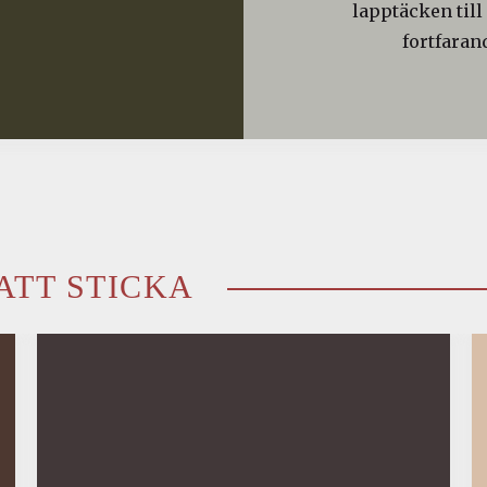
lapptäcken till
fortfaran
ATT STICKA