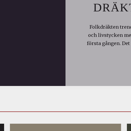
DRÄK
Folkdräkten trend
och livstycken med
första gången. Det 