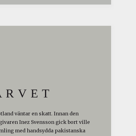
 R V E T
otland väntar en skatt. Innan den
ivaren Inez Svensson gick bort ville
amling med handsydda pakistanska