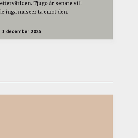
 eftervärlden. Tjugo år senare vill
de inga museer ta emot den.
1 december 2025