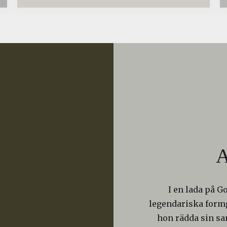
A
I en lada på G
legendariska formg
hon rädda sin s