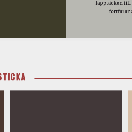
lapptäcken till
fortfaran
STICKA