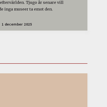
 eftervärlden. Tjugo år senare vill
de inga museer ta emot den.
1 december 2025