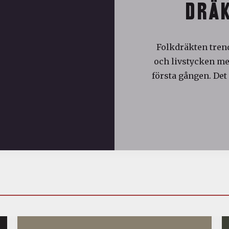
DRÄK
Folkdräkten trend
och livstycken med
första gången. Det 