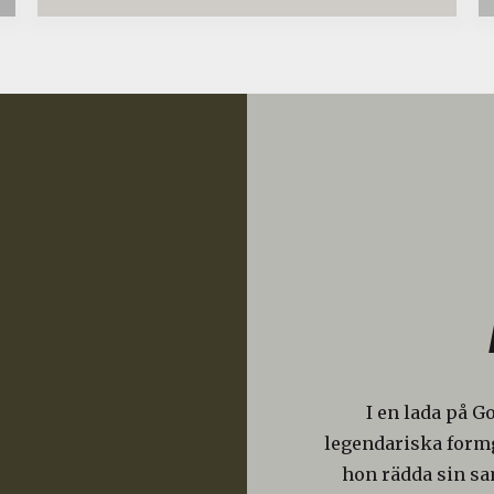
I en lada på G
legendariska formg
hon rädda sin s