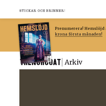
STICKAR OCH BRINNER!
Prenumerera! Hemslöjd ä
krona första månaden!
TRENCHCOAT
Arkiv