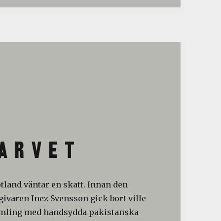
A R V E T
otland väntar en skatt. Innan den
ivaren Inez Svensson gick bort ville
amling med handsydda pakistanska