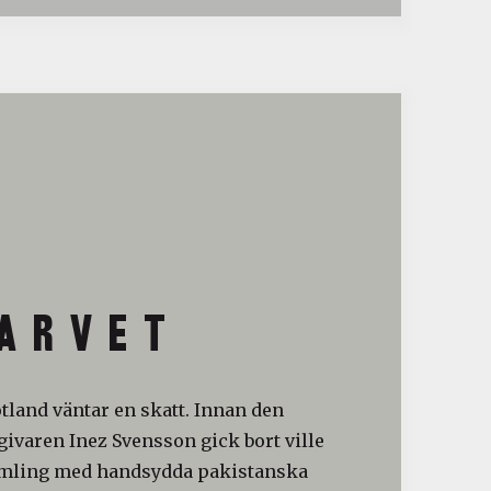
A R V E T
otland väntar en skatt. Innan den
ivaren Inez Svensson gick bort ville
amling med handsydda pakistanska