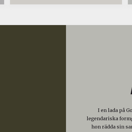
I en lada på G
legendariska formg
hon rädda sin s