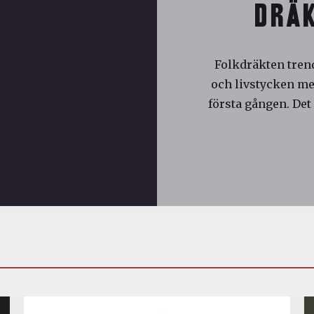
DRÄK
Folkdräkten trend
och livstycken med
första gången. Det 