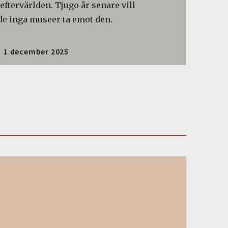
 eftervärlden. Tjugo år senare vill
de inga museer ta emot den.
1 december 2025