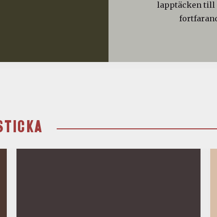
lapptäcken till
fortfaran
STICKA