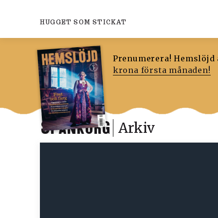
HUGGET SOM STICKAT
Prenumerera! Hemslöjd ä
krona första månaden!
SPÅNKORG
Arkiv