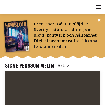
Prenumerera! Hemslöjd är
Sveriges största tidning om
slöjd, hantverk och hållbarhet.
Digital prenumeration
1 krona
första månaden!
SIGNE PERSSON MELIN
Arkiv