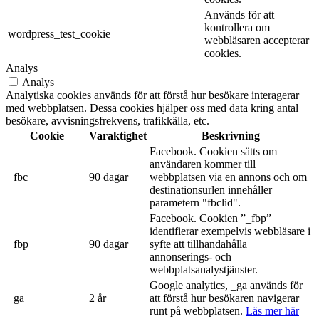
Används för att
kontrollera om
wordpress_test_cookie
webbläsaren accepterar
cookies.
Analys
Analys
Analytiska cookies används för att förstå hur besökare interagerar
med webbplatsen. Dessa cookies hjälper oss med data kring antal
besökare, avvisningsfrekvens, trafikkälla, etc.
Cookie
Varaktighet
Beskrivning
Facebook. Cookien sätts om
användaren kommer till
_fbc
90 dagar
webbplatsen via en annons och om
destinationsurlen innehåller
parametern "fbclid".
Facebook. Cookien ”_fbp”
identifierar exempelvis webbläsare i
_fbp
90 dagar
syfte att tillhandahålla
annonserings- och
webbplatsanalystjänster.
Google analytics, _ga används för
_ga
2 år
att förstå hur besökaren navigerar
runt på webbplatsen.
Läs mer här