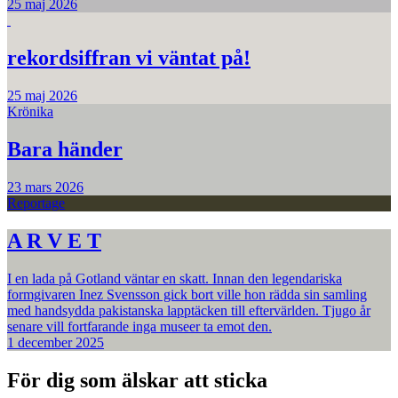
25 maj 2026
rekordsiffran vi väntat på!
25 maj 2026
Krönika
Bara händer
23 mars 2026
Reportage
A R V E T
I en lada på Gotland väntar en skatt. Innan den legendariska
formgivaren Inez Svensson gick bort ville hon rädda sin samling
med handsydda pakistanska lapptäcken till eftervärlden. Tjugo år
senare vill fortfarande inga museer ta emot den.
1 december 2025
För dig som älskar att sticka