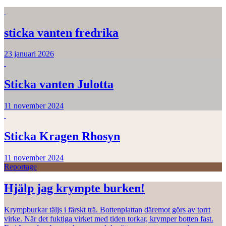
sticka vanten fredrika
23 januari 2026
Sticka vanten Julotta
11 november 2024
Sticka Kragen Rhosyn
11 november 2024
Reportage
Hjälp jag krympte burken!
Krympburkar täljs i färskt trä. Bottenplattan däremot görs av torrt
virke. När det fuktiga virket med tiden torkar, krymper botten fast.