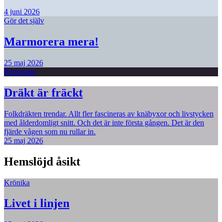
4 juni 2026
Gör det själv
Marmorera mera!
25 maj 2026
Reportage
Dräkt är fräckt
Folkdräkten trendar. Allt fler fascineras av knäbyxor och livstycken
med ålderdomligt snitt. Och det är inte första gången. Det är den
fjärde vågen som nu rullar in.
25 maj 2026
Hemslöjd åsikt
Krönika
Livet i linjen