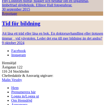
Frej Lonnfors borrar, hugger och berättar om en urgammal,
limbefriad slöjdteknik. Ellinor Hall fotograferar.
30 september 2015
Reportage
Tid för bildning
Att läsa ett träd eller läsa en bok. En doktorsavhandling eller tiotusen
timmar vid vävstolen. Leder det ena till mer bildning än det andra?
9 oktober 2024
Facebook
Instagram
Hemslöjd
Åsögatan 122
116 24 Stockholm
Chefredaktör & Ansvarig utgivare:
Malin Vessby
Hem
Prenumerera här
Logga in/Logga ut
Om Hemslöjd
Annonsera