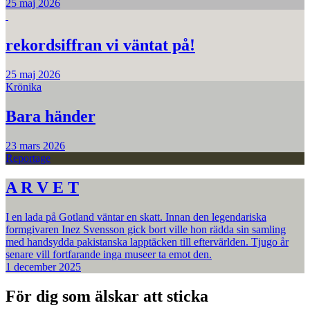
25 maj 2026
rekordsiffran vi väntat på!
25 maj 2026
Krönika
Bara händer
23 mars 2026
Reportage
A R V E T
I en lada på Gotland väntar en skatt. Innan den legendariska
formgivaren Inez Svensson gick bort ville hon rädda sin samling
med handsydda pakistanska lapptäcken till eftervärlden. Tjugo år
senare vill fortfarande inga museer ta emot den.
1 december 2025
För dig som älskar att sticka