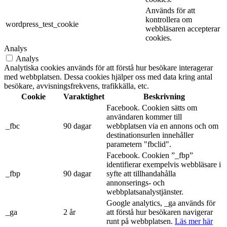
Används för att
kontrollera om
wordpress_test_cookie
webbläsaren accepterar
cookies.
Analys
Analys
Analytiska cookies används för att förstå hur besökare interagerar
med webbplatsen. Dessa cookies hjälper oss med data kring antal
besökare, avvisningsfrekvens, trafikkälla, etc.
Cookie
Varaktighet
Beskrivning
Facebook. Cookien sätts om
användaren kommer till
_fbc
90 dagar
webbplatsen via en annons och om
destinationsurlen innehåller
parametern "fbclid".
Facebook. Cookien ”_fbp”
identifierar exempelvis webbläsare i
_fbp
90 dagar
syfte att tillhandahålla
annonserings- och
webbplatsanalystjänster.
Google analytics, _ga används för
_ga
2 år
att förstå hur besökaren navigerar
runt på webbplatsen.
Läs mer här