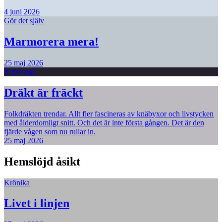
4 juni 2026
Gör det själv
Marmorera mera!
25 maj 2026
Reportage
Dräkt är fräckt
Folkdräkten trendar. Allt fler fascineras av knäbyxor och livstycken
med ålderdomligt snitt. Och det är inte första gången. Det är den
fjärde vågen som nu rullar in.
25 maj 2026
Hemslöjd åsikt
Krönika
Livet i linjen