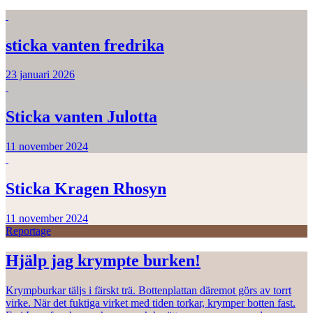
sticka vanten fredrika
23 januari 2026
Sticka vanten Julotta
11 november 2024
Sticka Kragen Rhosyn
11 november 2024
Reportage
Hjälp jag krympte burken!
Krympburkar täljs i färskt trä. Bottenplattan däremot görs av torrt
virke. När det fuktiga virket med tiden torkar, krymper botten fast.