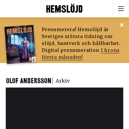
Prenumerera! Hemslöjd är
Sveriges största tidning om
slöjd, hantverk och hållbarhet.
Digital prenumeration
1 krona
första månaden!
OLOF ANDERSSON
Arkiv