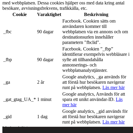
med webbplatsen. Dessa cookies hjälper oss med data kring antal
besökare, avvisningsfrekvens, trafikkälla, etc.
Cookie
Varaktighet
Beskrivning
Facebook. Cookien sätts om
användaren kommer till
_fbc
90 dagar
webbplatsen via en annons och om
destinationsurlen innehåller
parametern "fbclid".
Facebook. Cookien ”_fbp”
identifierar exempelvis webbläsare i
_fbp
90 dagar
syfte att tillhandahålla
annonserings- och
webbplatsanalystjänster.
Google analytics, _ga används för
_ga
2 år
att förstå hur besökaren navigerar
runt på webbplatsen.
Läs mer här
Google analytics, Används för att
_gat_gtag_UA_*
1 minut
spara ett unikt användar-ID.
Läs
mer här
Google analytics, _gid används för
_gid
1 dag
att förstå hur besökaren navigerar
runt på webbplatsen.
Läs mer här
Marknadsföring