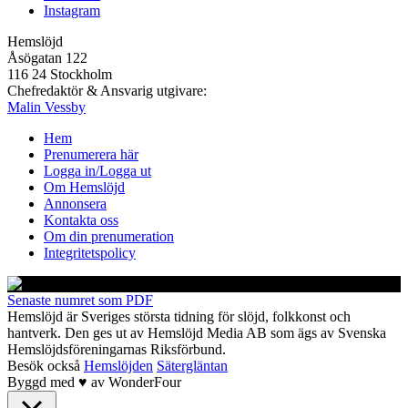
Instagram
Hemslöjd
Åsögatan 122
116 24 Stockholm
Chefredaktör & Ansvarig utgivare:
Malin Vessby
Hem
Prenumerera här
Logga in/Logga ut
Om Hemslöjd
Annonsera
Kontakta oss
Om din prenumeration
Integritetspolicy
Senaste numret som PDF
Hemslöjd är Sveriges största tidning för slöjd, folkkonst och
hantverk. Den ges ut av Hemslöjd Media AB som ägs av Svenska
Hemslöjdsföreningarnas Riksförbund.
Besök också
Hemslöjden
Sätergläntan
Byggd med
♥
av
WonderFour