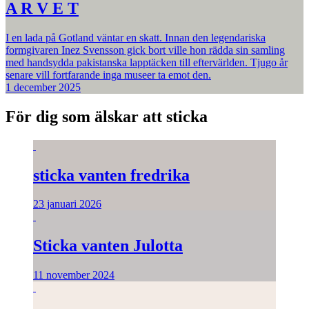
A R V E T
I en lada på Gotland väntar en skatt. Innan den legendariska
formgivaren Inez Svensson gick bort ville hon rädda sin samling
med handsydda pakistanska lapptäcken till eftervärlden. Tjugo år
senare vill fortfarande inga museer ta emot den.
1 december 2025
För dig som älskar att sticka
sticka vanten fredrika
23 januari 2026
Sticka vanten Julotta
11 november 2024