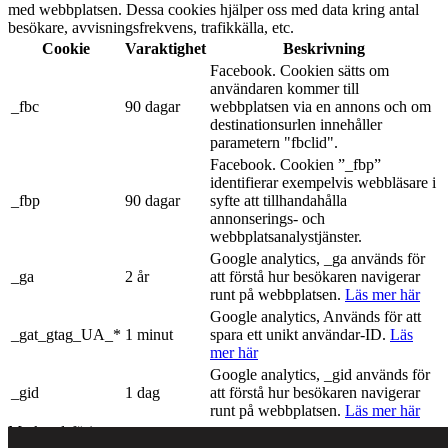
med webbplatsen. Dessa cookies hjälper oss med data kring antal
besökare, avvisningsfrekvens, trafikkälla, etc.
Cookie
Varaktighet
Beskrivning
Facebook. Cookien sätts om
användaren kommer till
_fbc
90 dagar
webbplatsen via en annons och om
destinationsurlen innehåller
parametern "fbclid".
Facebook. Cookien ”_fbp”
identifierar exempelvis webbläsare i
_fbp
90 dagar
syfte att tillhandahålla
annonserings- och
webbplatsanalystjänster.
Google analytics, _ga används för
_ga
2 år
att förstå hur besökaren navigerar
runt på webbplatsen.
Läs mer här
Google analytics, Används för att
_gat_gtag_UA_*
1 minut
spara ett unikt användar-ID.
Läs
mer här
Google analytics, _gid används för
_gid
1 dag
att förstå hur besökaren navigerar
runt på webbplatsen.
Läs mer här
Marknadsföring