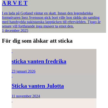
A R V E T
I en lada på Gotland väntar en skatt. Innan den legendariska
formgivaren Inez Svensson gick bort ville hon rädda sin samling
med handsydda pakistanska lapptäcken till eftervärlden. Tjugo år
senare vill fortfarande inga museer ta emot den.
1 december 2025
För dig som älskar att sticka
sticka vanten fredrika
23 januari 2026
Sticka vanten Julotta
11 november 2024