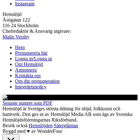
Instagram
Hemslöjd
Åsögatan 122
116 24 Stockholm
Chefredaktör & Ansvarig utgivare:
Malin Vessby
Hem
Prenumerera här
Logga in/Logga ut
Om Hemslöjd
Annonsera
Kontakta oss
Om din prenumeration
Integritetspolicy
Senaste numret som PDF
Hemslöjd är Sveriges största tidning för slöjd, folkkonst och
hantverk. Den ges ut av Hemslöjd Media AB som ägs av Svenska
Hemslöjdsföreningarnas Riksförbund.
Besök också
Hemslöjden
Sätergläntan
Byggd med
♥
av
WonderFour