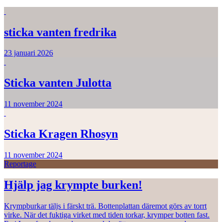
sticka vanten fredrika
23 januari 2026
Sticka vanten Julotta
11 november 2024
Sticka Kragen Rhosyn
11 november 2024
Reportage
Hjälp jag krympte burken!
Krympburkar täljs i färskt trä. Bottenplattan däremot görs av torrt
virke. När det fuktiga virket med tiden torkar, krymper botten fast.