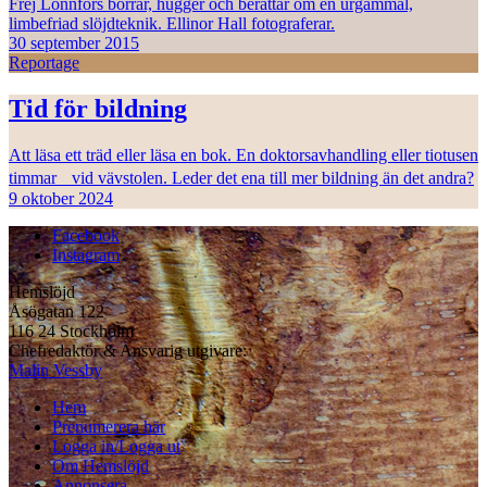
Frej Lonnfors borrar, hugger och berättar om en urgammal,
limbefriad slöjdteknik. Ellinor Hall fotograferar.
30 september 2015
Reportage
Tid för bildning
Att läsa ett träd eller läsa en bok. En doktorsavhandling eller tiotusen
timmar vid vävstolen. Leder det ena till mer bildning än det andra?
9 oktober 2024
Facebook
Instagram
Hemslöjd
Åsögatan 122
116 24 Stockholm
Chefredaktör & Ansvarig utgivare:
Malin Vessby
Hem
Prenumerera här
Logga in/Logga ut
Om Hemslöjd
Annonsera