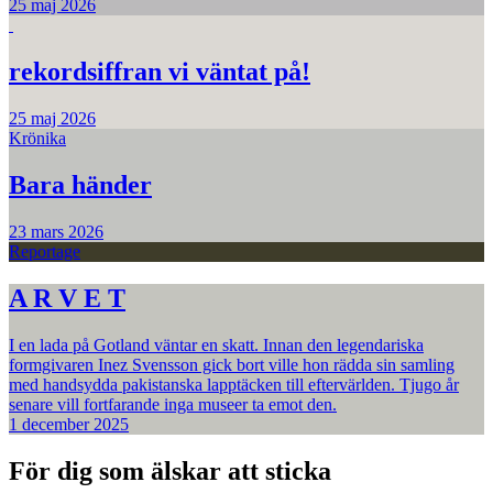
25 maj 2026
rekordsiffran vi väntat på!
25 maj 2026
Krönika
Bara händer
23 mars 2026
Reportage
A R V E T
I en lada på Gotland väntar en skatt. Innan den legendariska
formgivaren Inez Svensson gick bort ville hon rädda sin samling
med handsydda pakistanska lapptäcken till eftervärlden. Tjugo år
senare vill fortfarande inga museer ta emot den.
1 december 2025
För dig som älskar att sticka