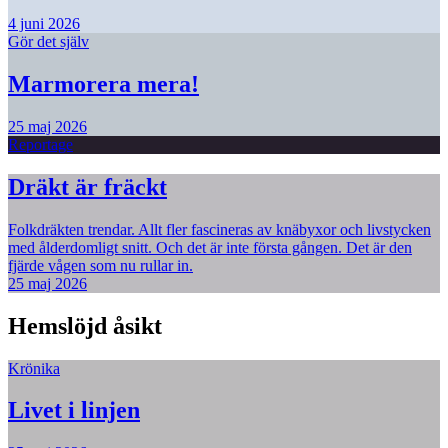
4 juni 2026
Gör det själv
Marmorera mera!
25 maj 2026
Reportage
Dräkt är fräckt
Folkdräkten trendar. Allt fler fascineras av knäbyxor och livstycken
med ålderdomligt snitt. Och det är inte första gången. Det är den
fjärde vågen som nu rullar in.
25 maj 2026
Hemslöjd åsikt
Krönika
Livet i linjen