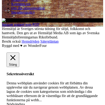
Kontakta oss
Om din prenumeration
Integritetspolicy
Senaste numret som PDF
Hemslöjd är Sveriges största tidning för slöjd, folkkonst och
hantverk. Den ges ut av Hemslöjd Media AB som ägs av Svenska
Hemslöjdsföreningarnas Riksförbund.
Besök också
Hemslöjden
Sätergläntan
Byggd med
♥
av
WonderFour
Stäng
Sekretessöversikt
Denna webbplats använder cookies för att förbättra din
upplevelse när du navigerar genom webbplatsen. Av dessa
lagras de cookies som kategoriseras som nödvändiga i din
webbläsare eftersom de är väsentliga för att de grundläggande
funktionerna på webb
...
Nödvändiga