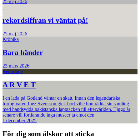
25 maj 2026
rekordsiffran vi väntat på!
25 maj 2026
Krönika
Bara händer
23 mars 2026
Reportage
A R V E T
I en lada på Gotland väntar en skatt. Innan den legendariska
formgivaren Inez Svensson gick bort ville hon rädda sin samling
med handsydda pakistanska lapptäcken till eftervärlden. Tjugo år
senare vill fortfarande inga museer ta emot den.
1 december 2025
För dig som älskar att sticka