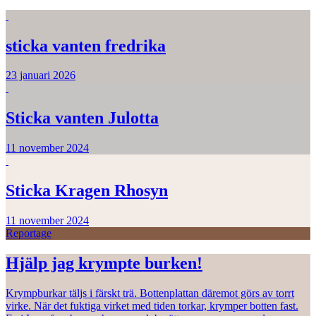
sticka vanten fredrika
23 januari 2026
Sticka vanten Julotta
11 november 2024
Sticka Kragen Rhosyn
11 november 2024
Reportage
Hjälp jag krympte burken!
Krympburkar täljs i färskt trä. Bottenplattan däremot görs av torrt
virke. När det fuktiga virket med tiden torkar, krymper botten fast.