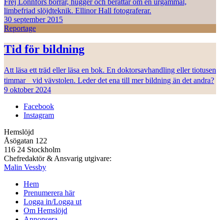
Frej Lonnfors borrar, hugger och berättar om en urgammal,
limbefriad slöjdteknik. Ellinor Hall fotograferar.
30 september 2015
Reportage
Tid för bildning
Att läsa ett träd eller läsa en bok. En doktorsavhandling eller tiotusen
timmar vid vävstolen. Leder det ena till mer bildning än det andra?
9 oktober 2024
Facebook
Instagram
Hemslöjd
Åsögatan 122
116 24 Stockholm
Chefredaktör & Ansvarig utgivare:
Malin Vessby
Hem
Prenumerera här
Logga in/Logga ut
Om Hemslöjd
Annonsera