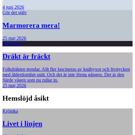
4 juni 2026
Gör det själv
Marmorera mera!
25 maj 2026
Reportage
Dräkt är fräckt
Folkdräkten trendar. Allt fler fascineras av knäbyxor och livstycken
med ålderdomligt snitt. Och det är inte första gången. Det är den
fjärde vågen som nu rullar in.
25 maj 2026
Hemslöjd åsikt
Krönika
Livet i linjen