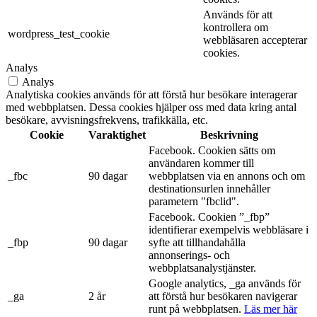
Används för att
kontrollera om
wordpress_test_cookie
webbläsaren accepterar
cookies.
Analys
Analys
Analytiska cookies används för att förstå hur besökare interagerar
med webbplatsen. Dessa cookies hjälper oss med data kring antal
besökare, avvisningsfrekvens, trafikkälla, etc.
Cookie
Varaktighet
Beskrivning
Facebook. Cookien sätts om
användaren kommer till
_fbc
90 dagar
webbplatsen via en annons och om
destinationsurlen innehåller
parametern "fbclid".
Facebook. Cookien ”_fbp”
identifierar exempelvis webbläsare i
_fbp
90 dagar
syfte att tillhandahålla
annonserings- och
webbplatsanalystjänster.
Google analytics, _ga används för
_ga
2 år
att förstå hur besökaren navigerar
runt på webbplatsen.
Läs mer här