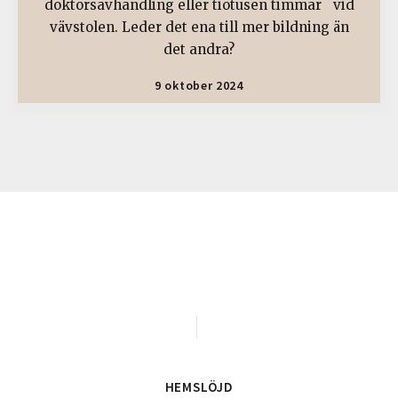
doktorsavhandling eller tiotusen timmar vid
vävstolen. Leder det ena till mer bildning än
det andra?
9 oktober 2024
HEMSLÖJD