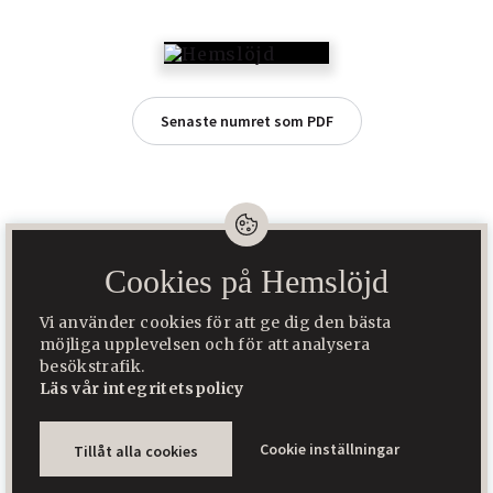
Senaste numret som PDF
Cookies på Hemslöjd
Hemslöjd är Sveriges största tidning för slöjd, folkkonst och
hantverk. Den ges ut av Hemslöjd Media AB som ägs av Svenska
Vi använder cookies för att ge dig den bästa
Hemslöjdsföreningarnas Riksförbund.
möjliga upplevelsen och för att analysera
besökstrafik.
Hemslöjden
Sätergläntan
Läs vår integritetspolicy
Byggd med
♥
av
WonderFour
Cookie inställningar
Tillåt alla cookies