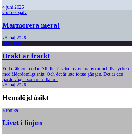
4 juni 2026
Gör det själv
Marmorera mera!
25 maj 2026
Reportage
Dräkt är fräckt
Folkdräkten trendar. Allt fler fascineras av knäbyxor och livstycken
med ålderdomligt snitt. Och det är inte första gången. Det är den
fjärde vågen som nu rullar in.
25 maj 2026
Hemslöjd åsikt
Krönika
Livet i linjen