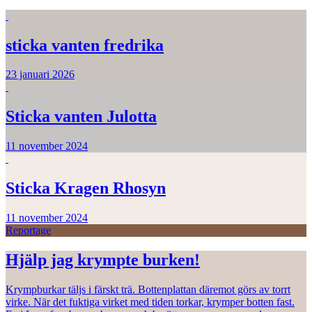
sticka vanten fredrika
23 januari 2026
Sticka vanten Julotta
11 november 2024
Sticka Kragen Rhosyn
11 november 2024
Reportage
Hjälp jag krympte burken!
Krympburkar täljs i färskt trä. Bottenplattan däremot görs av torrt
virke. När det fuktiga virket med tiden torkar, krymper botten fast.