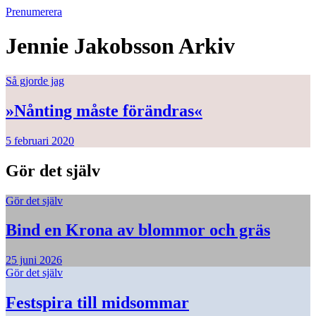
Prenumerera
Jennie Jakobsson
Arkiv
Så gjorde jag
»Nånting måste förändras«
5 februari 2020
Gör det själv
Gör det själv
Bind en Krona av blommor och gräs
25 juni 2026
Gör det själv
Festspira till midsommar