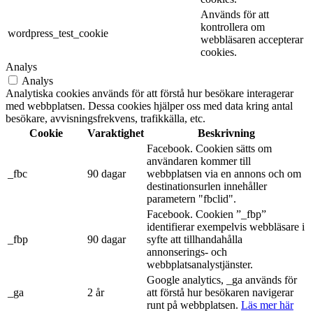
Används för att
kontrollera om
wordpress_test_cookie
webbläsaren accepterar
cookies.
Analys
Analys
Analytiska cookies används för att förstå hur besökare interagerar
med webbplatsen. Dessa cookies hjälper oss med data kring antal
besökare, avvisningsfrekvens, trafikkälla, etc.
Cookie
Varaktighet
Beskrivning
Facebook. Cookien sätts om
användaren kommer till
_fbc
90 dagar
webbplatsen via en annons och om
destinationsurlen innehåller
parametern "fbclid".
Facebook. Cookien ”_fbp”
identifierar exempelvis webbläsare i
_fbp
90 dagar
syfte att tillhandahålla
annonserings- och
webbplatsanalystjänster.
Google analytics, _ga används för
_ga
2 år
att förstå hur besökaren navigerar
runt på webbplatsen.
Läs mer här