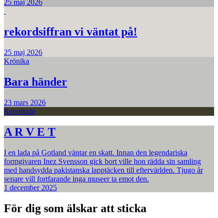
25 maj 2026
rekordsiffran vi väntat på!
25 maj 2026
Krönika
Bara händer
23 mars 2026
Reportage
A R V E T
I en lada på Gotland väntar en skatt. Innan den legendariska
formgivaren Inez Svensson gick bort ville hon rädda sin samling
med handsydda pakistanska lapptäcken till eftervärlden. Tjugo år
senare vill fortfarande inga museer ta emot den.
1 december 2025
För dig som älskar att sticka