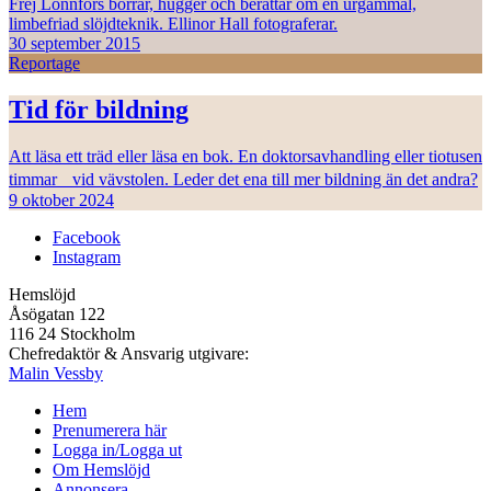
Frej Lonnfors borrar, hugger och berättar om en urgammal,
limbefriad slöjdteknik. Ellinor Hall fotograferar.
30 september 2015
Reportage
Tid för bildning
Att läsa ett träd eller läsa en bok. En doktorsavhandling eller tiotusen
timmar vid vävstolen. Leder det ena till mer bildning än det andra?
9 oktober 2024
Facebook
Instagram
Hemslöjd
Åsögatan 122
116 24 Stockholm
Chefredaktör & Ansvarig utgivare:
Malin Vessby
Hem
Prenumerera här
Logga in/Logga ut
Om Hemslöjd
Annonsera