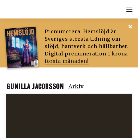
Prenumerera! Hemslöjd är
Sveriges största tidning om
slöjd, hantverk och hållbarhet.
Digital prenumeration
1 krona
första månaden!
GUNILLA JACOBSSON
Arkiv