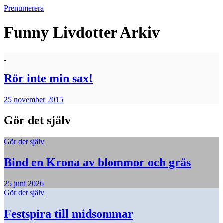
Prenumerera
Funny Livdotter
Arkiv
Rör inte min sax!
25 november 2015
Gör det själv
Gör det själv
Bind en Krona av blommor och gräs
25 juni 2026
Gör det själv
Festspira till midsommar