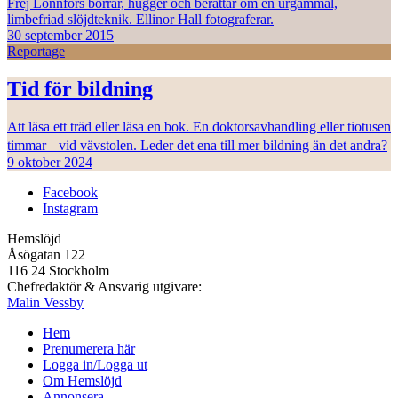
Frej Lonnfors borrar, hugger och berättar om en urgammal,
limbefriad slöjdteknik. Ellinor Hall fotograferar.
30 september 2015
Reportage
Tid för bildning
Att läsa ett träd eller läsa en bok. En doktorsavhandling eller tiotusen
timmar vid vävstolen. Leder det ena till mer bildning än det andra?
9 oktober 2024
Facebook
Instagram
Hemslöjd
Åsögatan 122
116 24 Stockholm
Chefredaktör & Ansvarig utgivare:
Malin Vessby
Hem
Prenumerera här
Logga in/Logga ut
Om Hemslöjd
Annonsera