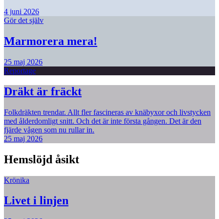
4 juni 2026
Gör det själv
Marmorera mera!
25 maj 2026
Reportage
Dräkt är fräckt
Folkdräkten trendar. Allt fler fascineras av knäbyxor och livstycken
med ålderdomligt snitt. Och det är inte första gången. Det är den
fjärde vågen som nu rullar in.
25 maj 2026
Hemslöjd åsikt
Krönika
Livet i linjen