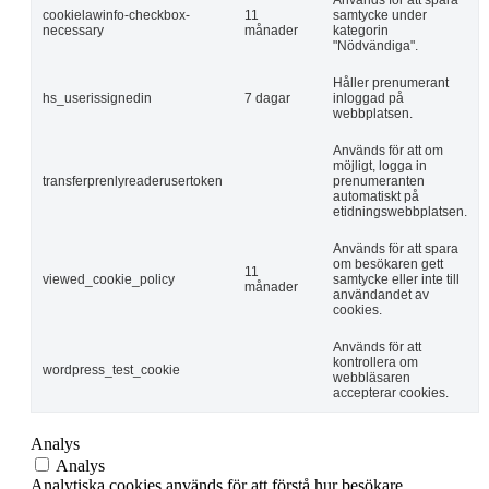
Används för att spara
cookielawinfo-checkbox-
11
samtycke under
necessary
månader
kategorin
"Nödvändiga".
Håller prenumerant
hs_userissignedin
7 dagar
inloggad på
webbplatsen.
Används för att om
möjligt, logga in
transferprenlyreaderusertoken
prenumeranten
automatiskt på
etidningswebbplatsen.
Används för att spara
om besökaren gett
11
viewed_cookie_policy
samtycke eller inte till
månader
användandet av
cookies.
Används för att
kontrollera om
wordpress_test_cookie
webbläsaren
accepterar cookies.
Analys
Analys
Analytiska cookies används för att förstå hur besökare