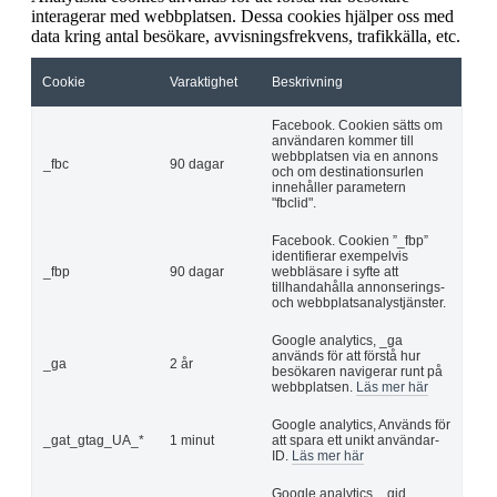
interagerar med webbplatsen. Dessa cookies hjälper oss med
data kring antal besökare, avvisningsfrekvens, trafikkälla, etc.
Cookie
Varaktighet
Beskrivning
Facebook. Cookien sätts om
användaren kommer till
webbplatsen via en annons
_fbc
90 dagar
och om destinationsurlen
innehåller parametern
"fbclid".
Facebook. Cookien ”_fbp”
identifierar exempelvis
_fbp
90 dagar
webbläsare i syfte att
tillhandahålla annonserings-
och webbplatsanalystjänster.
Google analytics, _ga
används för att förstå hur
_ga
2 år
besökaren navigerar runt på
webbplatsen.
Läs mer här
Google analytics, Används för
_gat_gtag_UA_*
1 minut
att spara ett unikt användar-
ID.
Läs mer här
Google analytics, _gid