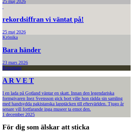
25 maj 2026
rekordsiffran vi väntat på!
25 maj 2026
Krönika
Bara händer
23 mars 2026
Reportage
A R V E T
I en lada på Gotland väntar en skatt. Innan den legendariska
formgivaren Inez Svensson gick bort ville hon rädda sin samling
med handsydda pakistanska lapptäcken till eftervärlden. Tjugo år
senare vill fortfarande inga museer ta emot den.
1 december 2025
För dig som älskar att sticka