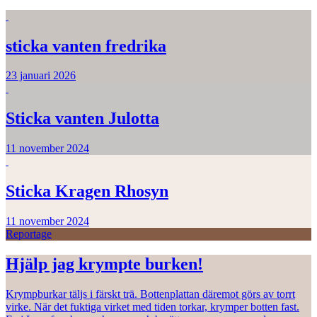
sticka vanten fredrika
23 januari 2026
Sticka vanten Julotta
11 november 2024
Sticka Kragen Rhosyn
11 november 2024
Reportage
Hjälp jag krympte burken!
Krympburkar täljs i färskt trä. Bottenplattan däremot görs av torrt
virke. När det fuktiga virket med tiden torkar, krymper botten fast.