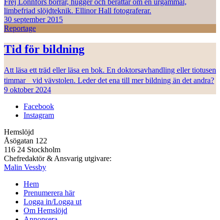
Frej Lonnfors borrar, hugger och berättar om en urgammal,
limbefriad slöjdteknik. Ellinor Hall fotograferar.
30 september 2015
Reportage
Tid för bildning
Att läsa ett träd eller läsa en bok. En doktorsavhandling eller tiotusen
timmar vid vävstolen. Leder det ena till mer bildning än det andra?
9 oktober 2024
Facebook
Instagram
Hemslöjd
Åsögatan 122
116 24 Stockholm
Chefredaktör & Ansvarig utgivare:
Malin Vessby
Hem
Prenumerera här
Logga in/Logga ut
Om Hemslöjd
Annonsera