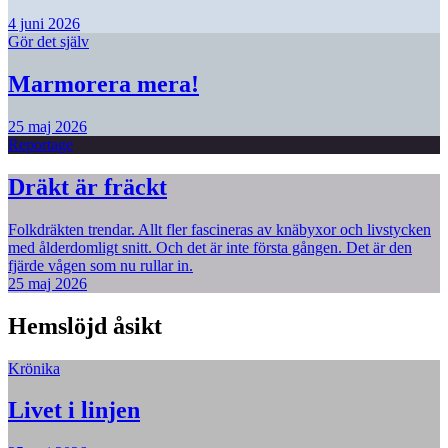
4 juni 2026
Gör det själv
Marmorera mera!
25 maj 2026
Reportage
Dräkt är fräckt
Folkdräkten trendar. Allt fler fascineras av knäbyxor och livstycken
med ålderdomligt snitt. Och det är inte första gången. Det är den
fjärde vågen som nu rullar in.
25 maj 2026
Hemslöjd åsikt
Krönika
Livet i linjen