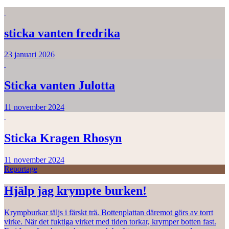
sticka vanten fredrika
23 januari 2026
Sticka vanten Julotta
11 november 2024
Sticka Kragen Rhosyn
11 november 2024
Reportage
Hjälp jag krympte burken!
Krympburkar täljs i färskt trä. Bottenplattan däremot görs av torrt
virke. När det fuktiga virket med tiden torkar, krymper botten fast.