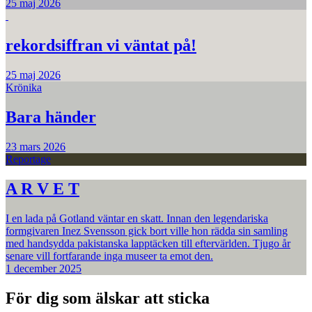
25 maj 2026
rekordsiffran vi väntat på!
25 maj 2026
Krönika
Bara händer
23 mars 2026
Reportage
A R V E T
I en lada på Gotland väntar en skatt. Innan den legendariska
formgivaren Inez Svensson gick bort ville hon rädda sin samling
med handsydda pakistanska lapptäcken till eftervärlden. Tjugo år
senare vill fortfarande inga museer ta emot den.
1 december 2025
För dig som älskar att sticka