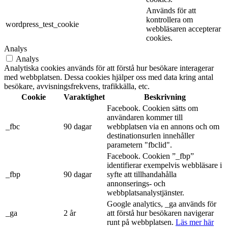
Används för att
kontrollera om
wordpress_test_cookie
webbläsaren accepterar
cookies.
Analys
Analys
Analytiska cookies används för att förstå hur besökare interagerar
med webbplatsen. Dessa cookies hjälper oss med data kring antal
besökare, avvisningsfrekvens, trafikkälla, etc.
Cookie
Varaktighet
Beskrivning
Facebook. Cookien sätts om
användaren kommer till
_fbc
90 dagar
webbplatsen via en annons och om
destinationsurlen innehåller
parametern "fbclid".
Facebook. Cookien ”_fbp”
identifierar exempelvis webbläsare i
_fbp
90 dagar
syfte att tillhandahålla
annonserings- och
webbplatsanalystjänster.
Google analytics, _ga används för
_ga
2 år
att förstå hur besökaren navigerar
runt på webbplatsen.
Läs mer här