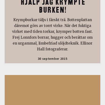
HJÄLP JAG KRYMPTE
BURKEN!
Krympburkar täljs i färskt trä. Bottenplattan
däremot görs av torrt virke. När det fuktiga
virket med tiden torkar, krymper botten fast.
Frej Lonnfors borrar, hugger och berättar om
en urgammal, limbefriad slöjdteknik. Ellinor
Hall fotograferar.
30 september 2015