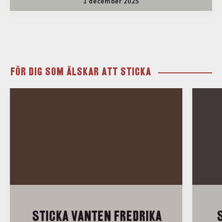
1 december 2025
FÖR DIG SOM ÄLSKAR ATT STICKA
STICKA VANTEN FREDRIKA
S