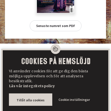
Senaste numret som PDF
Cookies på Hemslöjd
Hemslöjd är Sveriges största tidning för slöjd, folkkonst och
hantverk. Den ges ut av Hemslöjd Media AB som ägs av Svenska
Vi använder cookies för att ge dig den bästa
Hemslöjdsföreningarnas Riksförbund.
möjliga upplevelsen och för att analysera
besökstrafik.
Hemslöjden
Sätergläntan
Läs vår integritetspolicy
Byggd med
♥
av
WonderFour
Cookie inställningar
Tillåt alla cookies