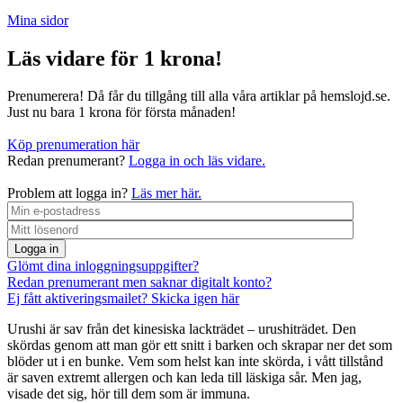
Mina sidor
Läs vidare för 1 krona!
Prenumerera! Då får du tillgång till alla våra artiklar på hemslojd.se.
Just nu bara 1 krona för första månaden!
Köp prenumeration här
Redan prenumerant?
Logga in och läs vidare.
Problem att logga in?
Läs mer här.
Logga in
Glömt dina inloggningsuppgifter?
Redan prenumerant men saknar digitalt konto?
Ej fått aktiveringsmailet? Skicka igen här
Urushi är sav från det kinesiska lackträdet – urushiträdet. Den
skördas genom att man gör ett snitt i barken och skrapar ner det som
blöder ut i en bunke. Vem som helst kan inte skörda, i vått tillstånd
är saven extremt allergen och kan leda till läskiga sår. Men jag,
visade det sig, hör till dem som är immuna.