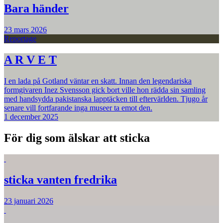
Bara händer
23 mars 2026
Reportage
A R V E T
I en lada på Gotland väntar en skatt. Innan den legendariska
formgivaren Inez Svensson gick bort ville hon rädda sin samling
med handsydda pakistanska lapptäcken till eftervärlden. Tjugo år
senare vill fortfarande inga museer ta emot den.
1 december 2025
För dig som älskar att sticka
sticka vanten fredrika
23 januari 2026