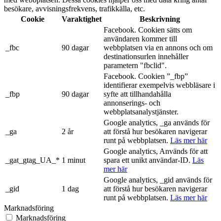
besökare, avvisningsfrekvens, trafikkälla, etc.
Cookie
Varaktighet
Beskrivning
Facebook. Cookien sätts om
användaren kommer till
_fbc
90 dagar
webbplatsen via en annons och om
destinationsurlen innehåller
parametern "fbclid".
Facebook. Cookien ”_fbp”
identifierar exempelvis webbläsare i
_fbp
90 dagar
syfte att tillhandahålla
annonserings- och
webbplatsanalystjänster.
Google analytics, _ga används för
_ga
2 år
att förstå hur besökaren navigerar
runt på webbplatsen.
Läs mer här
Google analytics, Används för att
_gat_gtag_UA_*
1 minut
spara ett unikt användar-ID.
Läs
mer här
Google analytics, _gid används för
_gid
1 dag
att förstå hur besökaren navigerar
runt på webbplatsen.
Läs mer här
Marknadsföring
Marknadsföring