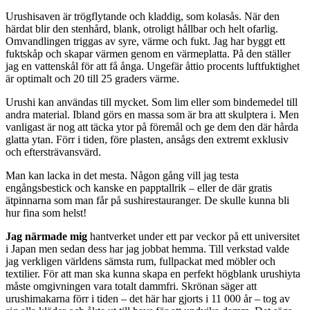
Urushisaven är trögflytande och kladdig, som kolasås. När den
härdat blir den stenhård, blank, otroligt hållbar och helt ofarlig.
Omvandlingen triggas av syre, värme och fukt. Jag har byggt ett
fuktskåp och skapar värmen genom en värmeplatta. På den ställer
jag en vattenskål för att få ånga. Ungefär åttio procents luftfuktighet
är optimalt och 20 till 25 graders värme.
Urushi kan användas till mycket. Som lim eller som bindemedel till
andra material. Ibland görs en massa som är bra att skulptera i. Men
vanligast är nog att täcka ytor på föremål och ge dem den där hårda
glatta ytan. Förr i tiden, före plasten, ansågs den extremt exklusiv
och eftersträvansvärd.
Man kan lacka in det mesta. Någon gång vill jag testa
engångsbestick och kanske en papptallrik – eller de där gratis
ätpinnarna som man får på sushirestauranger. De skulle kunna bli
hur fina som helst!
Jag närmade mig
hantverket under ett par veckor på ett universitet
i Japan men sedan dess har jag jobbat hemma. Till verkstad valde
jag verkligen världens sämsta rum, fullpackat med möbler och
textilier. För att man ska kunna skapa en perfekt högblank urushiyta
måste omgivningen vara totalt dammfri. Skrönan säger att
urushimakarna förr i tiden – det här har gjorts i 11 000 år – tog av