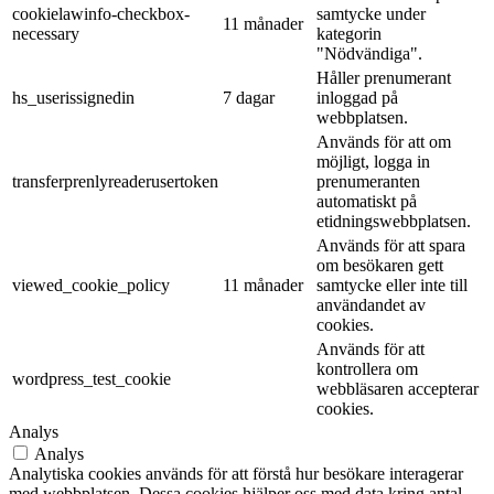
cookielawinfo-checkbox-
samtycke under
11 månader
necessary
kategorin
"Nödvändiga".
Håller prenumerant
hs_userissignedin
7 dagar
inloggad på
webbplatsen.
Används för att om
möjligt, logga in
transferprenlyreaderusertoken
prenumeranten
automatiskt på
etidningswebbplatsen.
Används för att spara
om besökaren gett
viewed_cookie_policy
11 månader
samtycke eller inte till
användandet av
cookies.
Används för att
kontrollera om
wordpress_test_cookie
webbläsaren accepterar
cookies.
Analys
Analys
Analytiska cookies används för att förstå hur besökare interagerar
med webbplatsen. Dessa cookies hjälper oss med data kring antal