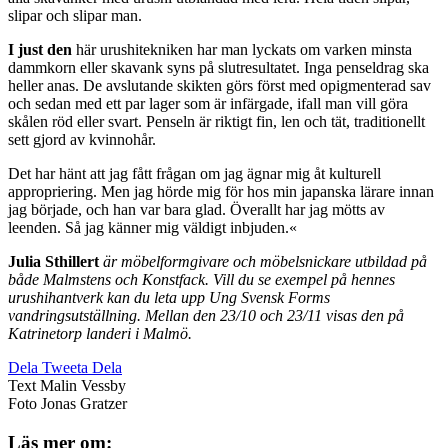
slipar och slipar man.
I just den
här urushitekniken har man lyckats om varken minsta
dammkorn eller skavank syns på slutresultatet. Inga penseldrag ska
heller anas. De avslutande skikten görs först med opigmenterad sav
och sedan med ett par lager som är infärgade, ifall man vill göra
skålen röd eller svart. Penseln är riktigt fin, len och tät, traditionellt
sett gjord av kvinnohår.
Det har hänt att jag fått frågan om jag ägnar mig åt kulturell
appropriering. Men jag hörde mig för hos min japanska lärare innan
jag började, och han var bara glad. Överallt har jag mötts av
leenden. Så jag känner mig väldigt inbjuden.«
Julia Sthillert
är möbelformgivare och möbelsnickare utbildad på
både Malmstens och Konstfack. Vill du se exempel på hennes
urushihantverk kan du leta upp Ung Svensk Forms
vandringsutställning. Mellan den 23/10 och 23/11 visas den på
Katrinetorp landeri i Malmö.
Dela
Tweeta
Dela
Text
Malin Vessby
Foto
Jonas Gratzer
Läs mer om: