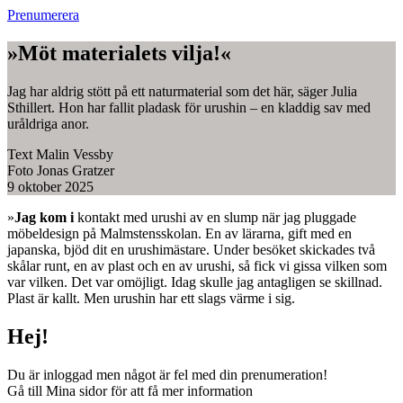
Prenumerera
»Möt materialets vilja!«
Jag har aldrig stött på ett naturmaterial som det här, säger Julia
Sthillert. Hon har fallit pladask för urushin – en kladdig sav med
uråldriga anor.
Text
Malin Vessby
Foto
Jonas Gratzer
9 oktober 2025
»
Jag kom i
kontakt med urushi av en slump när jag pluggade
möbeldesign på Malmstensskolan. En av lärarna, gift med en
japanska, bjöd dit en urushimästare. Under besöket skickades två
skålar runt, en av plast och en av urushi, så fick vi gissa vilken som
var vilken. Det var omöjligt. Idag skulle jag antagligen se skillnad.
Plast är kallt. Men urushin har ett slags värme i sig.
Hej!
Du är inloggad men något är fel med din prenumeration!
Gå till Mina sidor för att få mer information