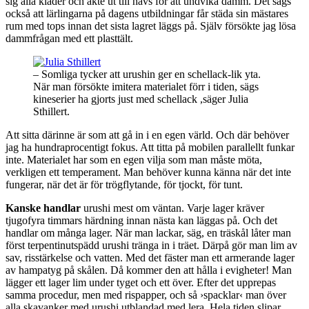
sig alla kläder och åkte ut till havs för att undvika damm. Det sägs
också att lärlingarna på dagens utbildningar får städa sin mästares
rum med tops innan det sista lagret läggs på. Själv försökte jag lösa
dammfrågan med ett plasttält.
– Somliga tycker att urushin ger en schellack-lik yta.
När man försökte imitera materialet förr i tiden, sägs
kineserier ha gjorts just med schellack ,säger Julia
Sthillert.
Att sitta därinne är som att gå in i en egen värld. Och där behöver
jag ha hundraprocentigt fokus. Att titta på mobilen parallellt funkar
inte. Materialet har som en egen vilja som man måste möta,
verkligen ett temperament. Man behöver kunna känna när det inte
fungerar, när det är för trögflytande, för tjockt, för tunt.
Kanske handlar
urushi mest om väntan. Varje lager kräver
tjugofyra timmars härdning innan nästa kan läggas på. Och det
handlar om många lager. När man lackar, säg, en träskål låter man
först terpentinutspädd urushi tränga in i träet. Därpå gör man lim av
sav, risstärkelse och vatten. Med det fäster man ett armerande lager
av hampatyg på skålen. Då kommer den att hålla i evigheter! Man
lägger ett lager lim under tyget och ett över. Efter det upprepas
samma procedur, men med rispapper, och så ›spacklar‹ man över
alla skavanker med urushi utblandad med lera. Hela tiden slipar,